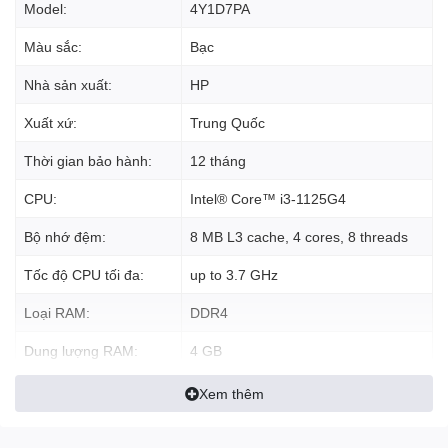
Model:
4Y1D7PA
Màu sắc:
Bạc
Nhà sản xuất:
HP
Xuất xứ:
Trung Quốc
Thời gian bảo hành:
12 tháng
CPU:
Intel® Core™ i3-1125G4
Bộ nhớ đệm:
8 MB L3 cache, 4 cores, 8 threads
Tốc độ CPU tối đa:
up to 3.7 GHz
Loại RAM:
DDR4
• Độc đáo với
bản lề gập 360 độ
cho phép sử dụng laptop như
Dung lượng RAM:
4 GB
một chiếc máy tính bảng cỡ lớn, tích hợp
cảm ứng đa điểm
cho
giải trí và làm việc thêm phần lý thú.
Tốc độ Bus RAM:
3200 MHz
Xem thêm
•
Laptop HP
hỗ trợ đa dạng các cổng kết nối như USB 3.1 Gen 1
Loại ổ đĩa cứng:
SSD
Type-C, USB 3.1, HDMI, khe đọc thẻ micro SD tối ưu các liên kết