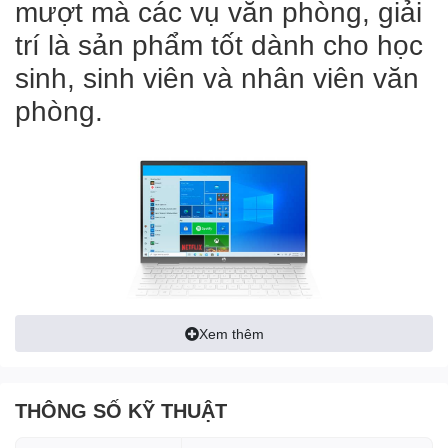
mượt mà các vụ văn phòng, giải
trí là sản phẩm tốt dành cho học
sinh, sinh viên và nhân viên văn
phòng.
Xem thêm
• Sở hữu lớp vỏ nhựa với mặt lưng bằng kim loại, tông màu bạc
hiện đại mà tinh tế, tính di động cao nhờ trọng lượng chỉ
1.525
THÔNG SỐ KỸ THUẬT
kg
, độ dày
20.6 mm
.