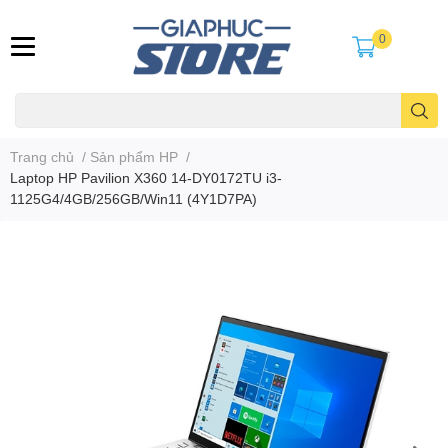
0
Trang chủ
/
Sản phẩm HP
/
Laptop HP Pavilion X360 14-DY0172TU i3-
1125G4/4GB/256GB/Win11 (4Y1D7PA)