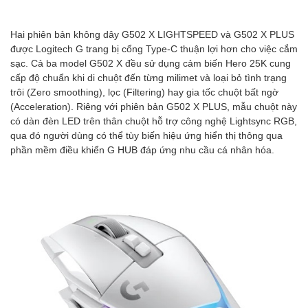
Hai phiên bản không dây G502 X LIGHTSPEED và G502 X PLUS
được Logitech G trang bị cổng Type-C thuận lợi hơn cho việc cắm
sạc. Cả ba model G502 X đều sử dụng cảm biến Hero 25K cung
cấp độ chuẩn khi di chuột đến từng milimet và loại bỏ tình trạng
trôi (Zero smoothing), lọc (Filtering) hay gia tốc chuột bất ngờ
(Acceleration). Riêng với phiên bản G502 X PLUS, mẫu chuột này
có dàn đèn LED trên thân chuột hỗ trợ công nghệ Lightsync RGB,
qua đó người dùng có thể tùy biến hiệu ứng hiển thị thông qua
phần mềm điều khiển G HUB đáp ứng nhu cầu cá nhân hóa.