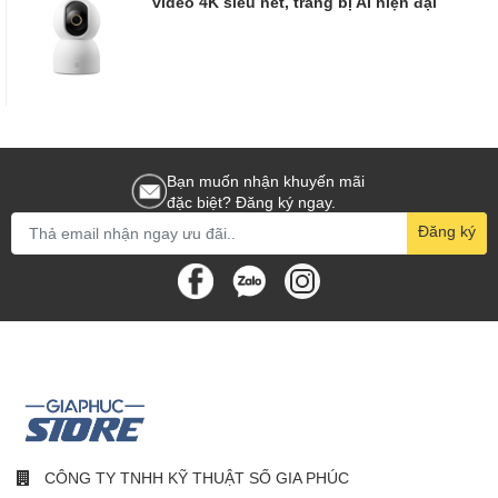
video 4K siêu nét, trang bị AI hiện đại
Bạn muốn nhận khuyến mãi
đặc biệt? Đăng ký ngay.
Đăng ký
CÔNG TY TNHH KỸ THUẬT SỐ GIA PHÚC