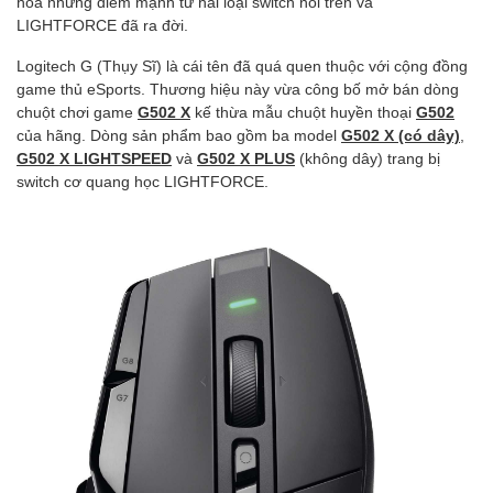
hòa những điểm mạnh từ hai loại switch nói trên và
LIGHTFORCE đã ra đời.
Logitech G (Thụy Sĩ) là cái tên đã quá quen thuộc với cộng đồng
game thủ eSports. Thương hiệu này vừa công bố mở bán dòng
chuột
chơi game
G502 X
kế thừa mẫu chuột huyền thoại
G502
của hãng. Dòng sản phẩm bao gồm ba model
G502 X (có dây)
,
G502 X LIGHTSPEED
và
G502 X PLUS
(không dây) trang bị
switch cơ quang học LIGHTFORCE.