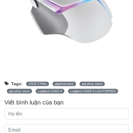
Tags:
G502 X Plus
giaphucstore
gia phuc store
gia phúc store
Logitech G502 X
Logitech G502 X LIGHTSPEED
Viết bình luận của bạn