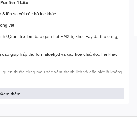
urifier 4 Lite
 3 lần so với các bộ lọc khác.
động vật.
ính 0,3μm trở lên, bao gồm hạt PM2,5, khói, vẩy da thú cưng,
 cao giúp hấp thụ formaldehyd và các hóa chất độc hại khác,
trụ quen thuộc cùng màu sắc xám thanh lịch và đặc biệt là không
 khả năng tương thích với nhiều máy lọc không khí khác nhau
Xem thêm