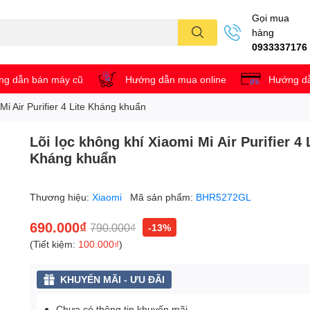
Gọi mua
hàng
0933337176
g dẫn bán máy cũ
Hướng dẫn mua online
Hướng dẫ
Mi Air Purifier 4 Lite Kháng khuẩn
Lõi lọc không khí Xiaomi Mi Air Purifier 4 
Kháng khuẩn
Thương hiệu:
Xiaomi
Mã sản phẩm:
BHR5272GL
690.000₫
790.000₫
-13%
(Tiết kiệm:
100.000₫
)
KHUYẾN MÃI - ƯU ĐÃI
Chưa có thông tin khuyến mãi