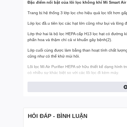
Đặc điểm nổi bật của lõi lọc không khí Mi Smart Air P
Trang bị hệ thống 3 lớp lọc cho hiệu quả lọc tốt hơn gấp
Lớp lọc đầ.u tiên lọc các hạt lớn cũng như bụi và lông 
Lớp thứ hai là bộ lọc HEPA cấp H13 lọc hạt có đường k
phấn hoa và thậm chí cả vi khuẩn gây bệnh(2).
Lớp cuối cùng được làm bằng than hoạt tính chất lượng
cũng như có thể khử mùi hôi.
Lõi lọc Mi Air Purifier HEPA sở hữu thiết kế dạng hình 
có nhiều sự khác biệt so với các lõi lọc đi kèm máy.
Thiết kế đơn giản giúp người dùng dễ dàng lắp đặt. Có
đến từ Xiaomi.
HỎI ĐÁP - BÌNH LUẬN