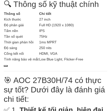
🔍 Thông số kỹ thuật chính
Thông số
Chi tiết
Kích thước
27 inch
Độ phân giải
Full HD (1920 x 1080)
Tấm nền
IPS
Tần số quét
75Hz
Thời gian phản hồi
1ms MPRT
Độ sáng
250 nits
Cổng kết nối
HDMI, VGA
Tính năng bảo vệ mắt
Low Blue Light, Flicker-Free
🎯 AOC 27B30H/74 có thực
sự tốt? Dưới đây là đánh giá
chi tiết:
✅ 1.
Thiết kế tối giản, hiện đại