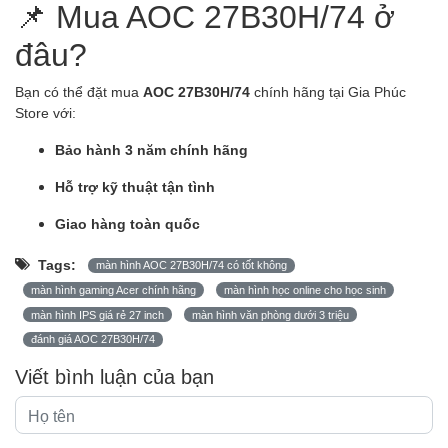
📌 Mua AOC 27B30H/74 ở
đâu?
Bạn có thể đặt mua
AOC 27B30H/74
chính hãng tại
Gia Phúc
Store
với:
Bảo hành 3 năm chính hãng
Hỗ trợ kỹ thuật tận tình
Giao hàng toàn quốc
Tags:
màn hình AOC 27B30H/74 có tốt không
màn hình gaming Acer chính hãng
màn hình học online cho học sinh
màn hình IPS giá rẻ 27 inch
màn hình văn phòng dưới 3 triệu
đánh giá AOC 27B30H/74
Viết bình luận của bạn