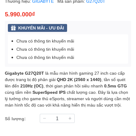
Thương hiệu:
GIGABYTE
Mã sản phẩm:
G27Q20T
5.990.000₫
KHUYẾN MÃI - ƯU ĐÃI
Chưa có thông tin khuyến mãi
Chưa có thông tin khuyến mãi
Chưa có thông tin khuyến mãi
Gigabyte G27Q20T
là mẫu màn hình gaming 27 inch cao cấp
được trang bị độ phân giải
QHD 2K (2560 x 1440)
, tần số quét
lên đến
210Hz (OC)
, thời gian phản hồi siêu nhanh
0.5ms GTG
cùng tấm nền
SuperSpeed IPS
chất lượng cao. Đây là lựa chọn
lý tưởng cho game thủ eSports, streamer và người dùng cần một
màn hình tốc độ cao với khả năng hiển thị màu sắc vượt trội.
Số lượng: