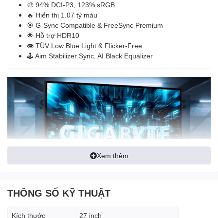
🎨 94% DCI-P3, 123% sRGB
🔥 Hiển thị 1.07 tỷ màu
🎯 G-Sync Compatible & FreeSync Premium
🌟 Hỗ trợ HDR10
👁️ TÜV Low Blue Light & Flicker-Free
🕹️ Aim Stabilizer Sync, AI Black Equalizer
Xem thêm
THÔNG SỐ KỸ THUẬT
Kích thước
27 inch