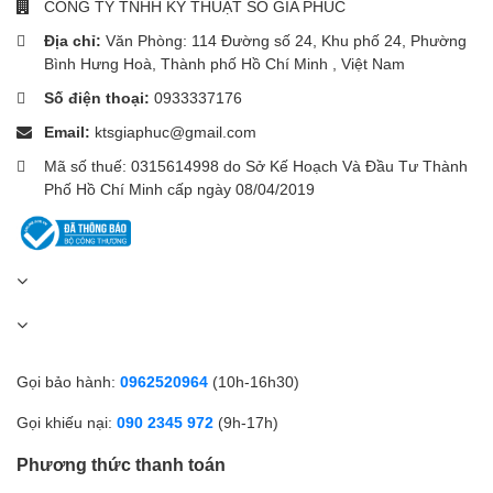
CÔNG TY TNHH KỸ THUẬT SỐ GIA PHÚC
Giúp hình ảnh sống động và chân thực hơn, không chỉ phục vụ
gaming mà còn phù hợp cho công việc sáng tạo nội dung cơ bản.
Địa chỉ:
Văn Phòng: 114 Đường số 24, Khu phố 24, Phường
Bình Hưng Hoà, Thành phố Hồ Chí Minh , Việt Nam
🎯 Công nghệ hỗ trợ game
Số điện thoại:
0933337176
thủ
Email:
ktsgiaphuc@gmail.com
Mã số thuế: 0315614998 do Sở Kế Hoạch Và Đầu Tư Thành
Gigabyte tích hợp nhiều tính năng gaming cao cấp:
Phố Hồ Chí Minh cấp ngày 08/04/2019
Aim Stabilizer Sync
Giảm nhòe chuyển động ngay cả khi sử dụng Adaptive Sync.
AI Black Equalizer
Làm sáng vùng tối mà không làm cháy sáng vùng sáng.
Gọi bảo hành:
0962520964
(10h-16h30)
Night Vision
Gọi khiếu nại:
090 2345 972
(9h-17h)
Tăng khả năng quan sát trong các cảnh tối.
Phương thức thanh toán
Smart OD