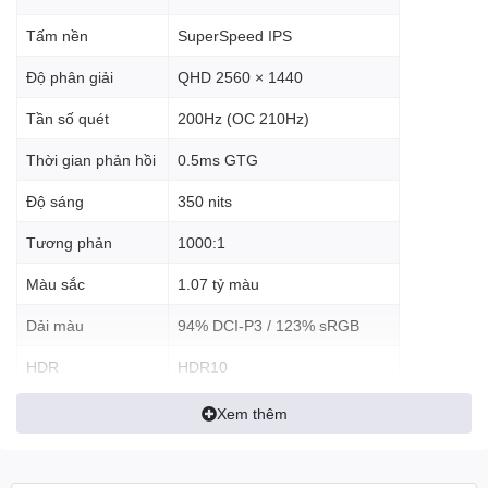
Tấm nền
SuperSpeed IPS
🖥️ Độ phân giải QHD sắc nét
Độ phân giải
QHD 2560 × 1440
vượt trội
Tần số quét
200Hz (OC 210Hz)
Gigabyte G27Q20T sở hữu độ phân giải
2560 x 1440 (QHD)
trên
kích thước 27 inch, mang lại hình ảnh chi tiết hơn khoảng 77% so
Thời gian phản hồi
0.5ms GTG
với màn hình Full HD truyền thống. Đây là độ phân giải lý tưởng
cho cả chơi game và làm việc đa nhiệm.
Độ sáng
350 nits
Tương phản
1000:1
Phù hợp cho:
Màu sắc
1.07 tỷ màu
Dải màu
94% DCI-P3 / 123% sRGB
Gaming eSports
Game AAA
HDR
HDR10
Thiết kế đồ họa cơ bản
Chỉnh sửa ảnh
Adaptive Sync
FreeSync Premium
Xem thêm
Xem phim chất lượng cao
G-Sync
Có
Compatible
🎮 Tần số quét 210Hz cực