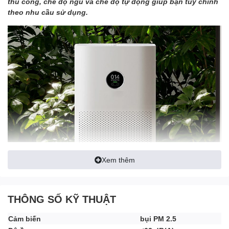
thủ công, chế độ ngủ và chế độ tự động giúp bạn tùy chỉnh
theo nhu cầu sử dụng.
Xem thêm
THÔNG SỐ KỸ THUẬT
Cảm biến
bụi PM 2.5