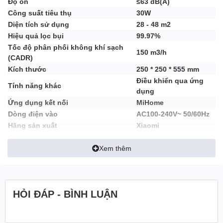
Độ ồn
≤63 dB(A)
Công suất tiêu thụ
30W
Thiết kế
Diện tích sử dụng
28 - 48 m2
Hiệu quả lọc bụi
99.97%
- Máy lọc không khí Xiaomi Smart Air Purifier 4 thiết kế nhỏ gọn,
Tốc độ phân phối không khí sạch
150 m3/h
có chân đế mang phong cách riêng biệt của Xiaomi tạo cho ngôi
(CADR)
nhà một nét riêng hiện đại, màu trắng trang nhã thích hợp với
Kích thước
250 * 250 * 555 mm
nhiều không gian: phòng khách, phòng ngủ,... Thân máy được
Điều khiển qua ứng
làm từ chất liệu nhựa ABS bền, tốt và chống oxy hóa.
Tính năng khác
dụng
Ứng dụng kết nối
MiHome
Dòng điện vào
AC100-240V~ 50/60Hz
Hãng sản xuất
Xiaomi
Xem thêm
HỎI ĐÁP - BÌNH LUẬN