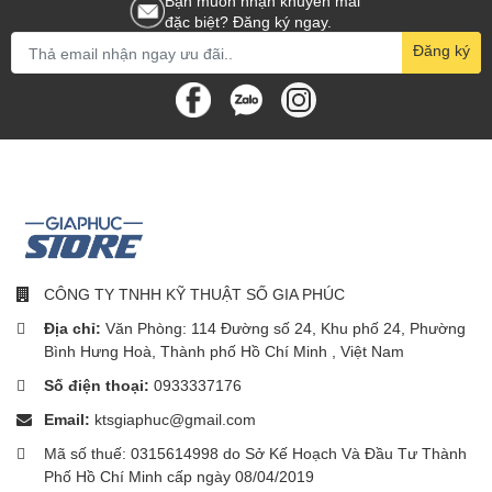
Bạn muốn nhận khuyến mãi
đặc biệt? Đăng ký ngay.
Đăng ký
CÔNG TY TNHH KỸ THUẬT SỐ GIA PHÚC
Địa chỉ:
Văn Phòng: 114 Đường số 24, Khu phố 24, Phường
Bình Hưng Hoà, Thành phố Hồ Chí Minh , Việt Nam
Breo See K Pro sử dụng các kỹ thuật massage đa dạng để giảm
Số điện thoại:
0933337176
căng thẳng, mệt mỏi và cải thiện sức khỏe cho vùng mắt. Cùng
Email:
ktsgiaphuc@gmail.com
với đó các chức năng nhiệt độ thông minh giúp kích thích máu lưu
thông, làm dịu những cơn đau mệt mỏi và tăng cường hiệu suất
Mã số thuế: 0315614998 do Sở Kế Hoạch Và Đầu Tư Thành
massage.
Phố Hồ Chí Minh cấp ngày 08/04/2019