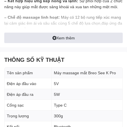
– Kết hợp hiệu ứng kép nóng và lạnh:
Sự phối hợp của 2 chức
năng này giúp mắt được sảng khoái và xua tan những mệt mỏi.
– Chế độ massage linh hoạt:
Máy có 12 bộ rung tiếp xúc mang
lại cảm giác êm ái và sâu sắc cùng 5 chế độ lựa chọn,đáp ứng đa
dạng nhu cầu massage.
Xem thêm
THÔNG SỐ KỸ THUẬT
Tên sản phẩm
Máy massage mắt Breo See K Pro
Điện áp đầu vào
5V
Điện áp đầu ra
5W
Cổng sạc
Type C
Trọng lượng
300g
Kết nối
Bluetooth