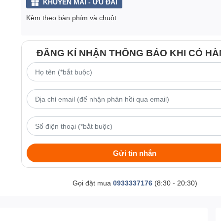
KHUYẾN MÃI - ƯU ĐÃI
Kèm theo bàn phím và chuột
ĐĂNG KÍ NHẬN THÔNG BÁO KHI CÓ H
Gửi tin nhắn
Gọi đặt mua
0933337176
(8:30 - 20:30)