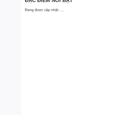
ĐẶC ĐIỂM NỔI BẬT
Đang được cập nhật....,