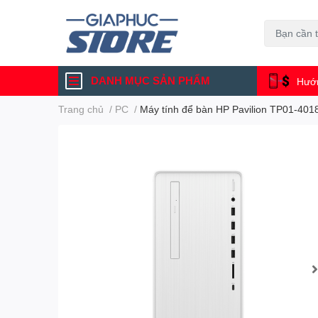
DANH MỤC SẢN PHẨM
Hướn
Trang chủ
/
PC
/
Máy tính để bàn HP Pavilion TP01-401