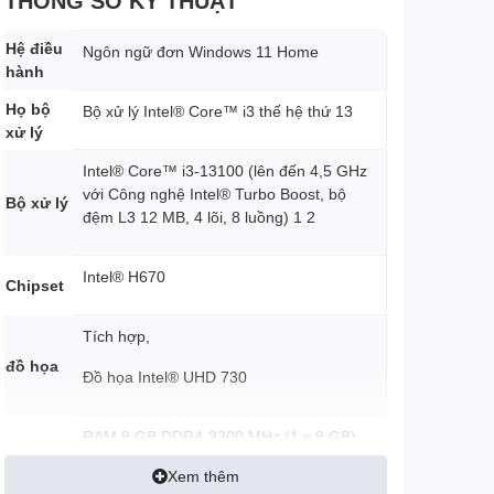
THÔNG SỐ KỸ THUẬT
Hệ điều
Ngôn ngữ đơn Windows 11 Home
hành
Họ bộ
Bộ xử lý Intel® Core™ i3 thế hệ thứ 13
xử lý
Intel® Core™ i3-13100 (lên đến 4,5 GHz
với Công nghệ Intel® Turbo Boost, bộ
Bộ xử lý
đệm L3 12 MB, 4 lõi, 8 luồng) 1 2
Intel® H670
Chipset
Tích hợp,
đồ họa
Đồ họa Intel® UHD 730
RAM 8 GB DDR4-3200 MHz (1 x 8 GB)
Ký ức
Xem thêm
(Tốc độ truyền lên tới 3200 MT/s.)