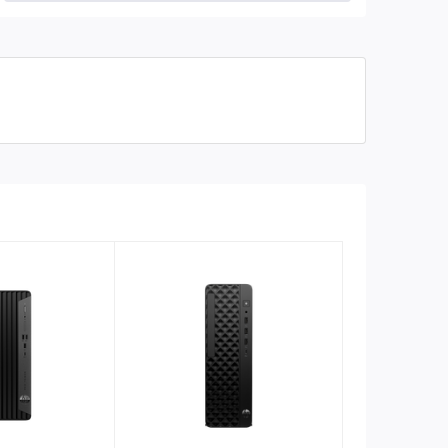
Khe cắm
2 DIMM
bộ nhớ
Lưu trữ
SSD 256 GB PCIe® NVMe™ M.2
nội bộ
Kích
thước
15,54 x 30,4 x 33,74 cm
tối thiểu
(W x D x
H)
Cân
5,96 kg
nặng
Phần
mềm -
Dùng thử 1 tháng cho khách hàng
Năng
Microsoft 365 mới 3
suất &
tài chính
Bao gồm
McAfee LiveSafe™
phần