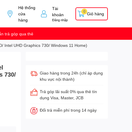
Hệ thống
Tài
0
cửa
Giỏ hàng
khoản
hàng
Đăng nhập
n trả góp qua thẻ
SD/ Intel UHD Graphics 730/ Windows 11 Home)
el
Giao hàng trong 24h (chỉ áp dụng
s 730/
khu vực nội thành)
Trả góp lãi suất 0% qua thẻ tín
dụng Visa, Master, JCB
Đổi trả miễn phí trong 14 ngày