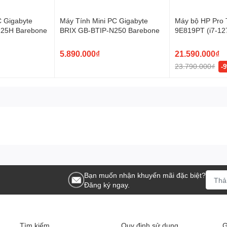
C Gigabyte
Máy Tính Mini PC Gigabyte
Máy bộ HP Pro 
25H Barebone
BRIX GB-BTIP-N250 Barebone
9E819PT (i7-1
SSD 512GB/ Wi
5.890.000₫
21.590.000₫
23.790.000₫
-
Bạn muốn nhận khuyến mãi đặc biệt?
Đăng ký ngay.
Tìm kiếm
Quy định sử dụng
G