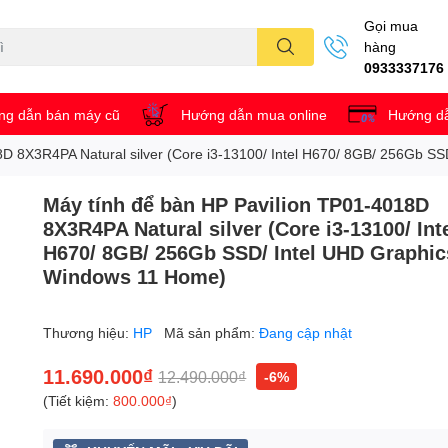
Gọi mua
hàng
0933337176
g dẫn bán máy cũ
Hướng dẫn mua online
Hướng dẫ
8D 8X3R4PA Natural silver (Core i3-13100/ Intel H670/ 8GB/ 256Gb S
Máy tính để bàn HP Pavilion TP01-4018D
8X3R4PA Natural silver (Core i3-13100/ Int
H670/ 8GB/ 256Gb SSD/ Intel UHD Graphic
Windows 11 Home)
Thương hiệu:
HP
Mã sản phẩm:
Đang cập nhật
11.690.000₫
12.490.000₫
-6%
(Tiết kiệm:
800.000₫
)