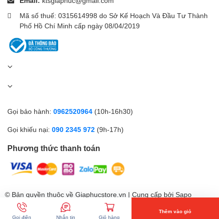
Email:
ktsgiaphuc@gmail.com
Mã số thuế: 0315614998 do Sở Kế Hoạch Và Đầu Tư Thành
Kiểu dáng
Case đứng to
Phố Hồ Chí Minh cấp ngày 08/04/2019
Kích thước
15,5 x 30,8 x 33,7 cm
Trọng lượng
5,31 kg
Gọi bảo hành:
0962520964
(10h-16h30)
Gọi khiếu nại:
090 2345 972
(9h-17h)
Phương thức thanh toán
Tốc độ đáp ứng của máy tính trong công việc hàng ngày chắc
chắn không thể tách rời RAM và ổ cứng. Prodesk 400 G9 MT
72K97PA cung cấp
RAM 8GB DDR4 3200
hỗ trợ bộ nâng cấp để
© Bản quyền thuộc về Giaphucstore.vn | Cung cấp bởi
Sapo
bạn có thể dễ dàng xử lý nhiều chương trình, tải nhanh các ứng
Thêm vào giỏ
dụng hàng ngày và nói lời tạm biệt với độ trễ khi sử dụng.
Gọi điện
Nhắn tin
Giỏ hàng
So sánh