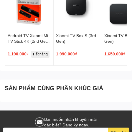
Android TV Xiaomi Mi
Xiaomi TV Box S (3rd
Xiaomi TV Box
TV Stick 4K (2nd Gen)
Gen)
Gen)
– Trải nghiệm giải trí
đỉnh cao trong tầm tay
1.190.000₫
1.990.000₫
1.650.000₫
Hết hàng
H
SẢN PHẨM CÙNG PHÂN KHÚC GIÁ
Bạn muốn nhận khuyến mãi
đặc biệt? Đăng ký ngay.