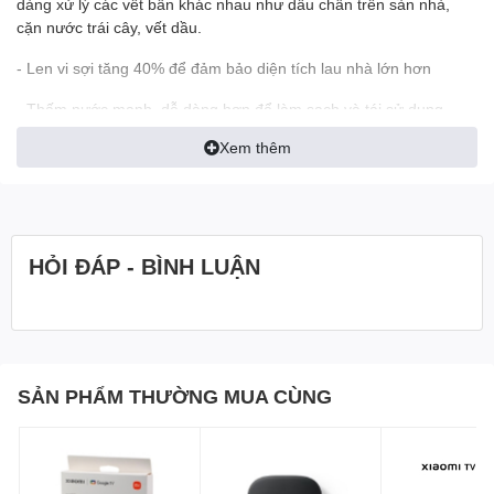
dàng xử lý các vết bẩn khác nhau như dấu chân trên sàn nhà,
cặn nước trái cây, vết dầu.
- Len vi sợi tăng 40% để đảm bảo diện tích lau nhà lớn hơn
- Thấm nước mạnh, dễ dàng hơn để làm sạch và tái sử dụng
Xem thêm
HỎI ĐÁP - BÌNH LUẬN
- Là một phần của bảo trì thông thường, nó có thể dễ dàng loại
bỏ và thay thế.
SẢN PHẨM THƯỜNG MUA CÙNG