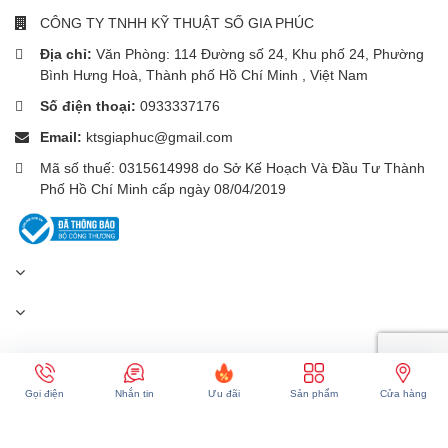
CÔNG TY TNHH KỸ THUẬT SỐ GIA PHÚC
Địa chỉ:
Văn Phòng: 114 Đường số 24, Khu phố 24, Phường
Bình Hưng Hoà, Thành phố Hồ Chí Minh , Việt Nam
Số điện thoại:
0933337176
Email:
ktsgiaphuc@gmail.com
Mã số thuế: 0315614998 do Sở Kế Hoạch Và Đầu Tư Thành
Phố Hồ Chí Minh cấp ngày 08/04/2019
Gọi bảo hành:
0962520964
(10h-16h30)
Gọi điện
Nhắn tin
Ưu đãi
Sản phẩm
Cửa hàng
Gọi khiếu nại:
090 2345 972
(9h-17h)
Phương thức thanh toán