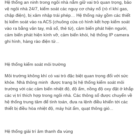
Hệ thống an ninh trong ngôi nhà nắm giữ vai trò quan trọng, bảo
vệ ngôi nhà 24/7, kiểm soát các nguy cơ cháy nổ (rò rỉ khí gas,
chập điện), bị xâm nhập trái phép… Hệ thống này gồm các thiết
bị kiểm soát vào ra ACS (chuông cửa có hình kết hợp kiểm soát
vào ra bằng vân tay, mã số, thẻ từ), cảm biến phát hiện người,
cảm biến phát hiện kính vỡ, cảm biến khói, hệ thống IP camera
ghi hình, hàng rào điện tử...
Hệ thống kiểm soát môi trường
Môi trường không khí có vai trò đặc biệt quan trọng đối với sức
khỏe.
Nhà thông minh
được trang bị hệ thống kiểm soát môi
trường với các cảm biến nhiệt độ, độ ẩm, nồng độ oxy đặt ở khắp
các vị trí thích hợp trong ngôi nhà. Các thông số được chuyển về
hệ thống trung tâm để tính toán, đưa ra lệnh điều khiển tới các
thiết bị điều hòa nhiệt độ, máy hút ẩm, quạt thông gió...
Hệ thống giải trí âm thanh đa vùng