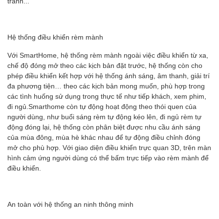
tranh...
Hệ thống điều khiển rèm mành
Với SmartHome, hệ thống rèm mành ngoài việc điều khiển từ xa,
chế độ đóng mở theo các kịch bản đặt trước, hệ thống còn cho
phép điều khiển kết hợp với hệ thống ánh sáng, âm thanh, giải trí
đa phương tiện… theo các kịch bản mong muốn, phù hợp trong
các tình huống sử dụng trong thực tế như tiếp khách, xem phim,
đi ngủ.Smarthome còn tự động hoạt động theo thói quen của
người dùng, như buổi sáng rèm tự động kéo lên, đi ngủ rèm tự
động đóng lại, hệ thống còn phân biệt được nhu cầu ánh sáng
của mùa đông, mùa hè khác nhau để tự động điều chỉnh đóng
mở cho phù hợp. Với giao diện điều khiển trực quan 3D, trên màn
hình cảm ứng người dùng có thể bấm trực tiếp vào rèm mành để
điều khiển.
An toàn với hệ thống an ninh thông minh