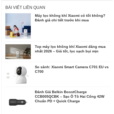
BÀI VIẾT LIÊN QUAN
Máy lọc không khí Xiaomi có tốt không?
Đánh giá chi tiết trước khi mua
Top máy lọc không khí Xiaomi đáng mua
nhất 2026 – Giá tốt, lọc sạch bụi mịn
So sánh: Xiaomi Smart Camera C701 EU vs
C700
Đánh Giá Belkin BoostCharge
CCB005QCBK – Sạc Ô Tô Hai Cổng 42W
Chuẩn PD + Quick Charge