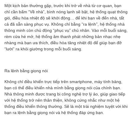
Một kịch bản thường gặp, trước khi trở về nhà từ cơ quan, bạn
chỉ cần bấm “Về nhà”, bình nóng lạnh sẽ bật, hệ thống quạt thông
gió, điều hòa nhiệt độ sẽ khởi động… để khi bạn về đến nhà, tất
cả đã sẵn sàng phục vụ. Không chỉ bằng “ra lệnh”, hệ thống nhà
thông minh còn chủ động “phục vụ” chủ nhân. Vào mỗi buổi sáng,
rèm cửa hé mở, hệ thống âm thanh phát những bản nhạc nhẹ
nhàng mà bạn ưa thích, điều hòa tăng nhiệt độ để giúp bạn đỡ
“lười” ra khỏi giường trong mỗi buổi sáng.
Ra lệnh bằng giọng nói
Không chỉ điều khiển trực tiếp trên smartphone, máy tính bảng,
bạn có thể điều khiển nhà mình bằng giọng nói của chính bạn.
Nhà thông minh được trang bị công nghệ trợ lý ảo, giúp giao tiếp
với hệ thống trở nên thân thiện, không cứng nhắc như một hệ
thống điều khiển thông thường. Sẽ là một trải nghiệm tuyệt vời khi
bạn ra lệnh bằng giọng nói và hệ thống đáp ứng bạn.