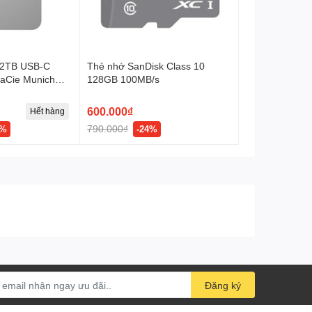
g 2TB USB-C
Thẻ nhớ SanDisk Class 10
aCie Munich
128GB 100MB/s
u Bạc -
600.000₫
Hết hàng
790.000₫
0%
-24%
Đăng ký