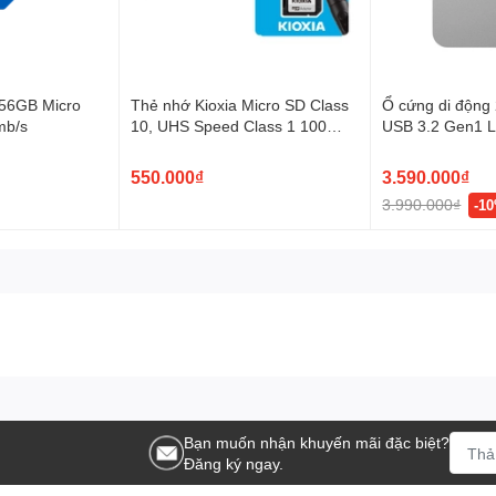
rữ dữ liệu cá nhân, ảnh, video,... một cách dễ dàng.
ới các tính năng tiện ích đi
56GB Micro
Thẻ nhớ Kioxia Micro SD Class
Ổ cứng di độn
mb/s
10, UHS Speed Class 1 100
USB 3.2 Gen1 L
MB/s
Mobile Drive Mà
STLP2000400
550.000₫
3.590.000₫
hép, lưu trữ dữ liệu trên mọi thiết bị máy tính. Bên cạnh đó,
3.990.000₫
-1
ẩu giúp giữ an toàn cho dữ liệu Phần mềm Seagate Toolkit
y tính
có thiết kế năng động, truy xuất dữ liệu nhanh chóng, bảo vệ
 người yêu công nghệ.
Bạn muốn nhận khuyến mãi đặc biệt?
Đăng ký ngay.