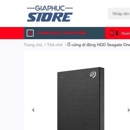
DANH MỤC SẢN PHẨM
Hướn
Trang chủ
/
Thẻ nhớ
/
Ổ cứng di động HDD Seagate On