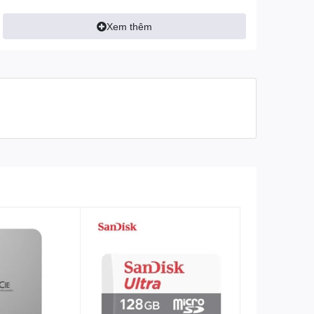
Mã hóa phần cứng
AES-256 được kích
Xem thêm
hoạt bằng mật khẩu
giúp giữ an toàn cho dữ
liệu
Tính năng khác
Phần mềm Seagate
Toolkit giúp sao lưu và
đồng bộ hóa dữ liệu
giữa ổ cứng và máy
tính
Đi kèm
Cáp USB3.0
Bảo hành 1 đổi 1 trong 3
năm, dịch vụ cứ dữ liệu
Bảo hành
Seagate Rescue Data
Recovery Services 3 năm.