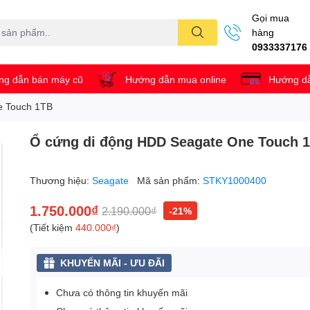
Gọi mua
hàng
0933337176
g dẫn bán máy cũ
Hướng dẫn mua online
Hướng dẫ
e Touch 1TB
Ổ cứng di động HDD Seagate One Touch 
Thương hiệu:
Seagate
Mã sản phẩm:
STKY1000400
1.750.000₫
2.190.000₫
-21%
(Tiết kiệm
440.000₫
)
KHUYẾN MÃI - ƯU ĐÃI
Chưa có thông tin khuyến mãi