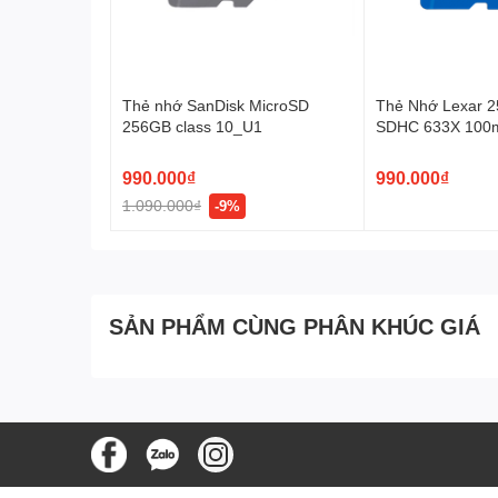
Dung lượng lên đến 5TB sẽ giúp bạn có thể an tâm lưu t
Sử dụng an toàn, hiệu quả v
kèm
Thẻ nhớ SanDisk MicroSD
Thẻ Nhớ Lexar 2
256GB class 10_U1
SDHC 633X 100
990.000₫
990.000₫
Chuẩn exFat tương thích MAC và Windows giúp bạn sao c
1.090.000₫
-9%
mã hóa phần cứng AES-256 được kích hoạt bằng mật kh
giúp sao lưu và đồng bộ hóa dữ liệu giữa ổ cứng và má
Ổ cứng gắn ngoài USB 3.0 2.5 inch Seagate One Touch 
và quản lý ổ cứng tiện lợi, một lựa chọn đúng đắn cho
SẢN PHẨM CÙNG PHÂN KHÚC GIÁ