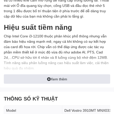
và có nhiều khe cắm mở rộng để nâng cấp trong tương lai. Thoải
mái với Ổ đĩa quang tùy chọn, cổng USB và đầu đọc thẻ nhớ 5
trong 1 đều được bố trí thuận tiện ở phía trước để dễ dàng truy
cập dữ liệu của bạn mà không cần phải lo lắng gì.
Hiệu suất tiềm năng
Chip Intel Core i3-12100 thuộc phân khúc phổ thông nhưng vẫn
đảm bảo hiệu năng mạnh mẽ, ngay cả khi không có sự kết hợp
của card đồ họa rời. Chip vẫn có thể đáp ứng được các tác vụ
phần mềm thiết kế ở mức độ vừa đủ như adobe AI, PTS, Cad
2d,...CPU sở hữu tới 4 nhân và 8 luồng cùng bộ nhớ đệm 12MB.
Tính năng siêu phân luồng nâng cao hiệu suất làm việc, cải thiện
hiệu quả đa nhiệm.
Tuy xung nhịp cơ bản đạt 3.3Ghz, có thể tăng tốc lên đến 4.4Ghz
Xem thêm
ở chế độ Turbo boost khi xử lý tác vụ nặng. Card tích hợp UHD
Graphics 730 đẩy mạnh khả năng xử lý hình ảnh, hỗ trợ hiển thị
hình ở độ phân giải tối đa 4096x2160 @60hz (HDMI).
THÔNG SỐ KỸ THUẬT
Model
Dell Vostro 3910MT MNX031
Tùy chọn phần cứng