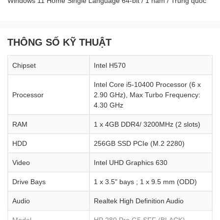
Windows 11 Home Single Language 64-bit / 1 năm / Trung quốc
THÔNG SỐ KỸ THUẬT
Chipset
Intel H570
Intel Core i5-10400 Processor (6 x
Processor
2.90 GHz), Max Turbo Frequency:
4.30 GHz
RAM
1 x 4GB DDR4/ 3200MHz (2 slots)
HDD
256GB SSD PCIe (M.2 2280)
Video
Intel UHD Graphics 630
Drive Bays
1 x 3.5ʺ bays ; 1 x 9.5 mm (ODD)
Audio
Realtek High Definition Audio
Model
HP 280 Pro G5 SFF (BLACK)