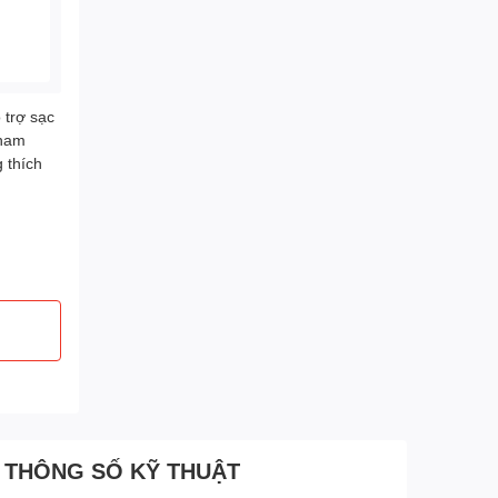
trợ sạc
 nam
 thích
THÔNG SỐ KỸ THUẬT