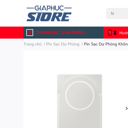
DANH MỤC SẢN PHẨM
Hướn
Trang chủ
/
Pin Sạc Dự Phòng
/
Pin Sạc Dự Phòng Khô