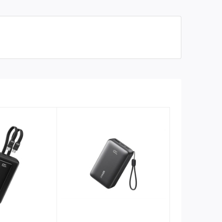
Galaxy, iPhone MagSafe, thiết
Tương thích
bị Qi
Trọng lượng
Khoảng 140g
Thương hiệu
Samsung