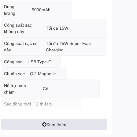
Dung
5000mAh
lượng
Công suất sạc
Tối đa 15W
không dây
Công suất sạc có
Tối đa 25W Super Fast
dây
Charging
Cổng sạc
USB Type-C
Chuẩn sạc
Qi2 Magnetic
Hỗ trợ nam
Có
châm
Sạc đồng thời
2 thiết bị
Màu sắc
Gray / Xám
Xem thêm
Tính năng đặc
Chân dựng tích hợp
biệt