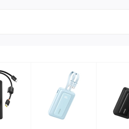
ợi giúp bạn vừa sạc vừa xem phim, lướt TikTok hoặc làm việc
Qi2 15W
Qi2 công suất lên đến 15W, tương thích tốt với:
rí sạc khi di chuyển.