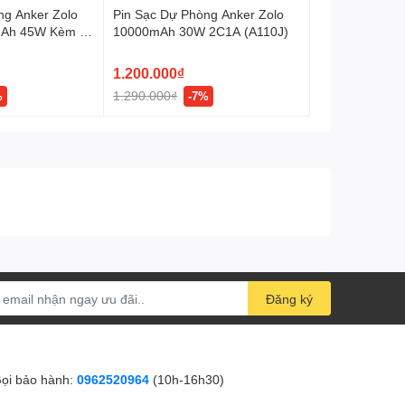
ng Anker Zolo
Pin Sạc Dự Phòng Anker Zolo
mAh 45W Kèm 2
10000mAh 30W 2C1A (A110J)
h Hợp
1.200.000₫
1.290.000₫
%
-7%
Đăng ký
ọi bảo hành:
0962520964
(10h-16h30)