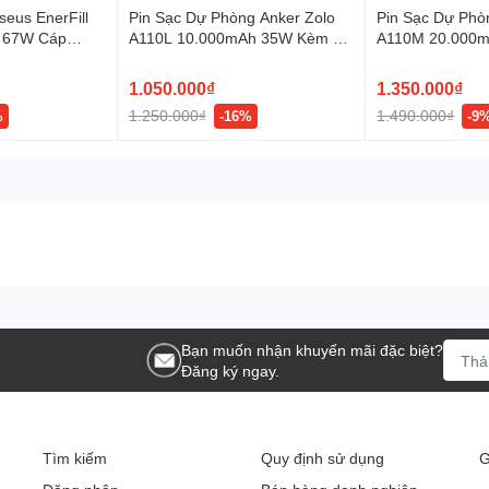
Super Fast Charging
eus EnerFill
Pin Sạc Dự Phòng Anker Zolo
Pin Sạc Dự Phò
 67W Cáp
A110L 10.000mAh 35W Kèm 2
A110M 20.000
Cáp USB-C
Cáp USB-C Tíc
ợ cổng USB-C công suất lên tới 25W giúp sạc nhanh cho điện
1.050.000₫
1.350.000₫
1.250.000₫
1.490.000₫
%
-16%
-9
 đi công tác.
Đủ Dùng Hằng Ngày
Bạn muốn nhận khuyến mãi đặc biệt?
Đăng ký ngay.
ầu sử dụng hàng ngày thay vì các dòng pin dung lượng lớn
Tìm kiếm
Quy định sử dụng
G