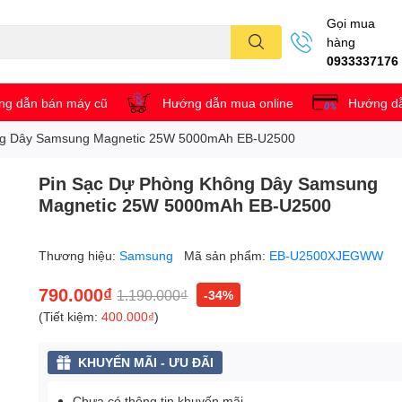
Gọi mua
hàng
0933337176
g dẫn bán máy cũ
Hướng dẫn mua online
Hướng dẫ
ng Dây Samsung Magnetic 25W 5000mAh EB-U2500
Pin Sạc Dự Phòng Không Dây Samsung
Magnetic 25W 5000mAh EB-U2500
Thương hiệu:
Samsung
Mã sản phẩm:
EB-U2500XJEGWW
790.000₫
1.190.000₫
-34%
(Tiết kiệm:
400.000₫
)
KHUYẾN MÃI - ƯU ĐÃI
Chưa có thông tin khuyến mãi