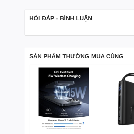
HỎI ĐÁP - BÌNH LUẬN
SẢN PHẨM THƯỜNG MUA CÙNG
Ngoài ra, sản phẩm còn được tích hợp chân dựng tiện l
cực kỳ thoải mái.
Hỗ Trợ Sạc Không Dây 
Pin dự phòng Samsung hỗ trợ công nghệ sạc không dây 
Samsung Galaxy hỗ trợ Qi2
iPhone hỗ trợ MagSafe
Các thiết bị chuẩn sạc không dây tương thích
Nam châm hít cực chắc giúp hạn chế tình trạng lệch vị t