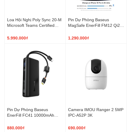
Loa Hội Nghị Poly Sync 20-M
Pin Dự Phòng Baseus
Microsoft Teams Certified
MagSafe EnerFill FM12 Qi2
USB-C (7F0J8AA)
10000mAh 22.5W Kèm Cáp
USB-C
5.990.000₫
1.290.000₫
Pin Dự Phòng Baseus
Camera IMOU Ranger 2 5MP
EnerFill FC41 10000mAh
IPC-A52P 3K
67W Cáp USB-C Tích Hợp
880.000₫
690.000₫