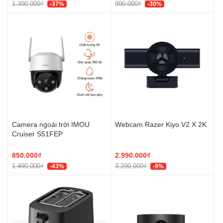
1.390.000₫
990.000₫
-37%
-30%
Camera ngoài trời IMOU
Webcam Razer Kiyo V2 X 2K
Cruiser S51FEP
850.000₫
2.990.000₫
1.490.000₫
3.290.000₫
-43%
-9%