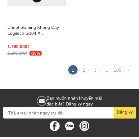
Chuột Gaming Không Dây
Logitech G304 X
SUPERLIGHT LIGHTSPEED
1.790.000₫
2.190.000₫
-18%
1
2
3
...
105
Bạn muốn nhận khuyến mãi
đặc biệt? Đăng ký ngay.
Đăng ký