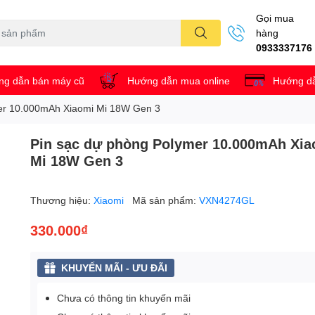
Gọi mua
hàng
0933337176
g dẫn bán máy cũ
Hướng dẫn mua online
Hướng dẫ
er 10.000mAh Xiaomi Mi 18W Gen 3
Pin sạc dự phòng Polymer 10.000mAh Xia
Mi 18W Gen 3
Thương hiệu:
Xiaomi
Mã sản phẩm:
VXN4274GL
330.000₫
KHUYẾN MÃI - ƯU ĐÃI
Chưa có thông tin khuyến mãi