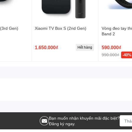
(3rd Gen)
Xiaomi TV Box S (2nd Gen)
Vòng đeo tay t
Band 2
1.650.000₫
590.000₫
Hết hàng
990.000₫
-40%
Bạn muốn nhận khuyến mãi đặc biệt?
Đăng ký ngay.