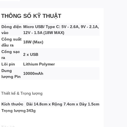
THÔNG SỐ KỸ THUẬT
Dòng điện
Micro USB/ Type C: 5V - 2.6A, 9V - 2.1A,
vào
12V - 1.5A (18W MAX)
Công suất
18W (Max)
đầu ra
Cổng sạc
2 x USB
ra
Lõi pin
Lithium Polymer
Dung
10000mAh
lượng Pin
Thiết kế & Trọng lượng
Kích thước
Dài 14.8cm x Rộng 7.4cm x Dày 1.5cm
Trọng lượng
343g