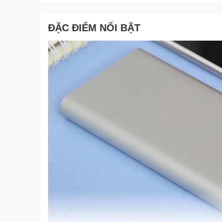
ĐẶC ĐIỂM NỔI BẬT