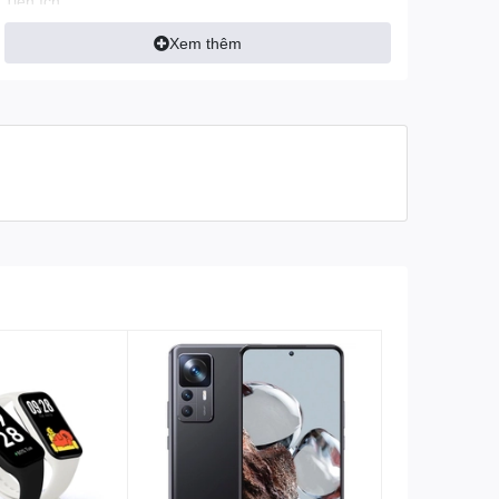
Tiện ích
Quick Charge 3.0
Xem thêm
Tính năng khác
Đèn LED báo hiệu
Thông số khác
Hãng sản xuất
Xiaomi