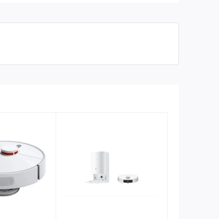
Thời gian chạy: Lên
đến 90 phút
Kích thước: 345 x 345
Khác
x 72 mm
Mức ồn (dB): 55 db
Bàn chải xoay