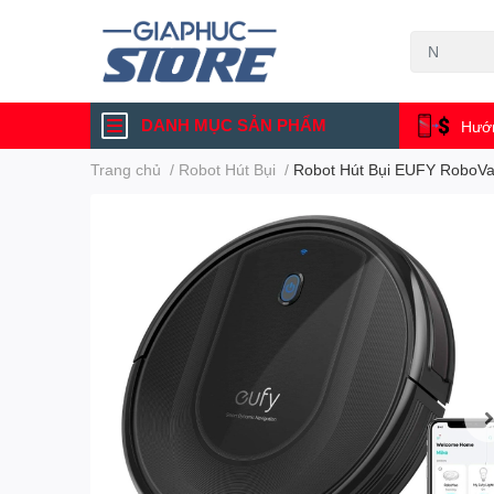
DANH MỤC SẢN PHẨM
Hướn
Trang chủ
/
Robot Hút Bụi
/
Robot Hút Bụi EUFY RoboVa