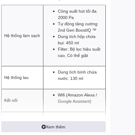
Công suất hút tối đa:
2000 Pa
Tự động tăng cường:
2nd Gen BoostIQ ™
Hệ thống làm sạch
Dung tích hộp chứa
bụi: 450 ml
Filter: Bộ lọc hiệu suất
cao, Có thể giặt
Dung tích bình chứa
Hệ thống lau
nước: 130 ml
Wifi (Amazon Alexa /
Kết nối
Google Assistant)
Lịch sử làm sạch (Khu
vực đã làm sạch, Thời
Bản đồ
Xem thêm
gian làm sạch)