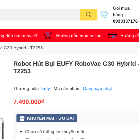
Gọi mua
hàng
0933337176
g dẫn bán máy cũ
Hướng dẫn mua online
Hướng dẫ
c G30 Hybrid - T2253
Robot Hút Bụi EUFY RoboVac G30 Hybrid 
T2253
Thương hiệu:
Eufy
Mã sản phẩm:
Đang cập nhật
7.490.000₫
KHUYẾN MÃI - ƯU ĐÃI
Chưa có thông tin khuyến mãi