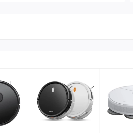
 và Cảm biến theo dõi đường dẫn hoàn toàn mới cho phép
 không bỏ sót một hạt nào khi nó lướt từ phòng này sang
hông tốn nhiều công sức. Lựa chọn giữa các loại vải lau dùng
 lọc Unibody đảm bảo ít bảo trì hơn và thư giãn hơn.