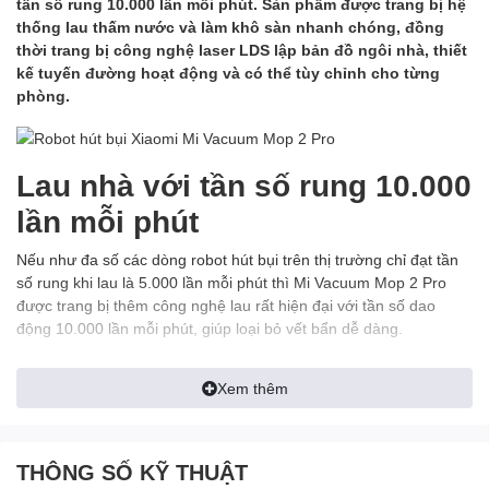
tần số rung 10.000 lần mỗi phút. Sản phẩm được trang bị hệ
thống lau thấm nước và làm khô sàn nhanh chóng, đồng
thời trang bị công nghệ laser LDS lập bản đồ ngôi nhà, thiết
kế tuyến đường hoạt động và có thể tùy chỉnh cho từng
phòng.
Lau nhà với tần số rung 10.000
lần mỗi phút
Nếu như đa số các dòng robot hút bụi trên thị trường chỉ đạt tần
số rung khi lau là 5.000 lần mỗi phút thì Mi Vacuum Mop 2 Pro
được trang bị thêm công nghệ lau rất hiện đại với tần số dao
động 10.000 lần mỗi phút, giúp loại bỏ vết bẩn dễ dàng.
Sản phẩm có thể chạy khắp mặt sàng mà không bỏ qua một chi
Xem thêm
tiết nhỏ nào. Đây là cỗ máy được thiết kế để vận hành tương
thích với mọi loạt mặt sàn và có thể loại bỏ những vấn đề cứng
đầu nhất.
THÔNG SỐ KỸ THUẬT