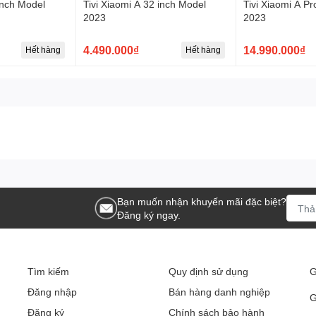
inch Model
Tivi Xiaomi A 32 inch Model
Tivi Xiaomi A P
2023
2023
4.490.000₫
14.990.000₫
Hết hàng
Hết hàng
 với công nghệ Active HDR
h từng khung hình theo từng cấp độ ánh sáng và chọn ra các chi
sắc chân thực, độ tương phản tốt.
Bạn muốn nhận khuyến mãi đặc biệt?
Đăng ký ngay.
Tìm kiếm
Quy định sử dụng
G
Đăng nhập
Bán hàng danh nghiệp
G
Đăng ký
Chính sách bảo hành