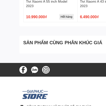
Tivi Xiaomi A 55 inch Model
Tivi Xiaomi A 43 
2023
2023
10.990.000₫
6.490.000₫
Hết hàng
Tăng cường độ tương phản
Công nghệ Active HDR trên tivi LG sẽ tự động phân tíc
tiết phù hợp, mang đến hình ảnh có độ sáng cao, màu 
SẢN PHẨM CÙNG PHÂN KHÚC GIÁ