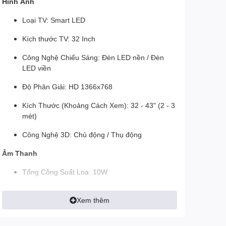
Hình Ảnh
Loại TV: Smart LED
Kích thước TV: 32 Inch
Công Nghệ Chiếu Sáng: Đèn LED nền / Đèn
LED viền
Độ Phân Giải: HD 1366x768
Kích Thước (Khoảng Cách Xem): 32 - 43" (2 - 3
mét)
Công Nghệ 3D: Chủ động / Thụ động
Âm Thanh
Tổng Công Suất Loa: 10W
Số Lượng Loa: 2
Xem thêm
Công Nghệ Âm Thanh: DTS Virtual:X