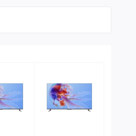
Tính Năng Smart TV
Hệ Điều Hành: webOS 4.5
Trình Duyệt Web: Có
Tiện Ích
Xem Film Qua USB: Có
Hẹn Giờ Tắt Máy: Có
Tiết Kiệm Điện: Có
Ngôn Ngữ Hiển Thị: Đa Ngôn Ngữ
Tivi kỹ thuật số (DVB-T2): Có (cần ăng-ten)
Cổng Kết Nối
HDMI: Có
Cổng Composite (AV): Có
Cổng Component: Có