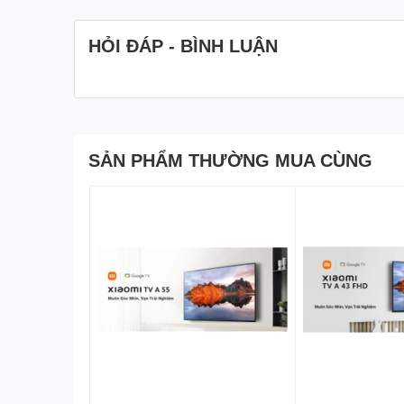
HỎI ĐÁP - BÌNH LUẬN
Hình ảnh hiển thị sắc nét v
SẢN PHẨM THƯỜNG MUA CÙNG