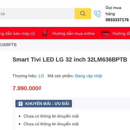
Gọi mua
hàng
0933337176
g dẫn bán máy cũ
Hướng dẫn mua online
Hướng dẫ
M636BPTB
Smart Tivi LED LG 32 inch 32LM636BPTB
Thương hiệu:
LG
Mã sản phẩm:
Đang cập nhật
7.990.000₫
KHUYẾN MÃI - ƯU ĐÃI
Chưa có thông tin khuyến mãi
Chưa có thông tin khuyến mãi