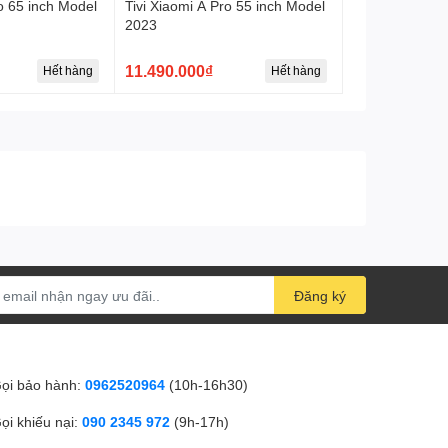
ro 65 inch Model
Tivi Xiaomi A Pro 55 inch Model
2023
Audio Out: Có (Headphone , Optical)
11.490.000₫
Hết hàng
Hết hàng
USB: Có
LAN: Có
Kết Nối Wifi: Có
Cổng Khác: Antenna
Thông Số Chung
Kích Thước (Có chân đế)
Đăng ký
Ngang 73.6 cm- Cao 46.4 cm - Dày 18 cm
Kích Thước (Không chân đế)
Ngang 73.6 cm- Cao 43.7 cm- Dày 8.2 cm
ọi bảo hành:
0962520964
(10h-16h30)
Trọng Lượng (Không chân đế)
ọi khiếu nại:
090 2345 972
(9h-17h)
4.65 kg