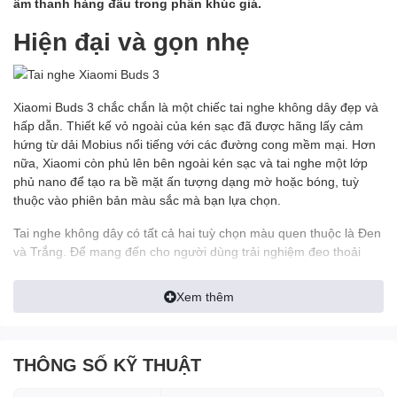
âm thanh hàng đầu trong phân khúc giá.
Hiện đại và gọn nhẹ
Xiaomi Buds 3 chắc chắn là một chiếc tai nghe không dây đẹp và
hấp dẫn. Thiết kế vỏ ngoài của kén sạc đã được hãng lấy cảm
hứng từ dải Mobius nổi tiếng với các đường cong mềm mại. Hơn
nữa, Xiaomi còn phủ lên bên ngoài kén sạc và tai nghe một lớp
phủ nano để tạo ra bề mặt ấn tượng dạng mờ hoặc bóng, tuỳ
thuộc vào phiên bản màu sắc mà bạn lựa chọn.
Tai nghe không dây có tất cả hai tuỳ chọn màu quen thuộc là Đen
và Trắng. Để mang đến cho người dùng trải nghiệm đeo thoải
mái hơn và giảm áp lực lên tai nghe, hai bên tai nghe của Buds 3
đã được tối ưu trọng lượng và thiết kế khớp nối hai khoang, đảm
Xem thêm
bảo áp suất không khí bên trong và bên ngoài tai cân bằng. Kết
hợp với thiết kế in-ear và các nút tai silicon mềm mại, các tai nghe
sẽ nằm vừa vặn trong tai, tạo ra sự thoải mái khi sử dụng trong
THÔNG SỐ KỸ THUẬT
thời gian dài.