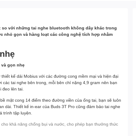
t so với những tai nghe bluetooth không dây khác trong
ước nhỏ gọn và hàng loạt các công nghệ tích hợp nhằm
 nhẹ
thiết kế dải Mobius với các đường cong mềm mại và hiện đại
ới các tai nghe bên trong, mỗi bên chỉ nặng 4,9 gram nên bạn
đeo lên tai.
i bề mặt cong 14 điểm theo đường viền của ống tai, bạn sẽ luôn
ian dài. Thiết kế in-ear của Buds 3T Pro cũng đảm bảo tai nghe
á trình tập luyện.
 cho khả năng chống bụi và nước, cho phép bạn thưởng thức