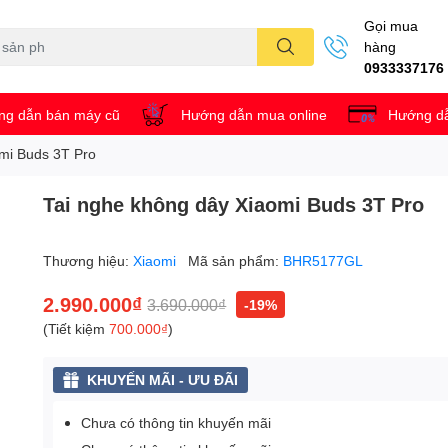
Gọi mua
hàng
0933337176
g dẫn bán máy cũ
Hướng dẫn mua online
Hướng dẫ
mi Buds 3T Pro
Tai nghe không dây Xiaomi Buds 3T Pro
Thương hiệu:
Xiaomi
Mã sản phẩm:
BHR5177GL
2.990.000₫
3.690.000₫
-19%
(Tiết kiệm
700.000₫
)
KHUYẾN MÃI - ƯU ĐÃI
Chưa có thông tin khuyến mãi