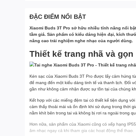
ĐẶC ĐIỂM NỔI BẬT
Xiaomi Buds 3T Pro sở hữu nhiều tính năng nổi bậ
tầm giá. Sản phẩm có kiểu dáng hiện đại, kích th
nâng cao trải nghiệm nghe nhạc của người dùng.
Thiết kế trang nhã và gọn
Kén sạc của Xiaomi Buds 3T Pro được lấy cảm hứng từ 
để mang đến một kiểu dáng tinh tế và thanh lịch. Đối v
gần như không cảm nhận được sự tồn tại của chúng khi 
Kết hợp với các miếng đệm tai có thiết kế tiện dụng vớ
cảm thấy thoải mái và ổn định khi sử dụng trong thời g
nằm khít bên trong tai và không bị rơi ra ngoài trong qu
Hơn nữa, sản phẩm của Xiaomi cũng có xếp hạng IP55
âm nhạc ngay cả khi tham gia các hoạt động thể thao.