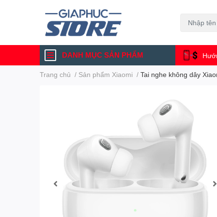
DANH MỤC SẢN PHẨM
Hướn
Trang chủ
/
Sản phẩm Xiaomi
/
Tai nghe không dây Xiao