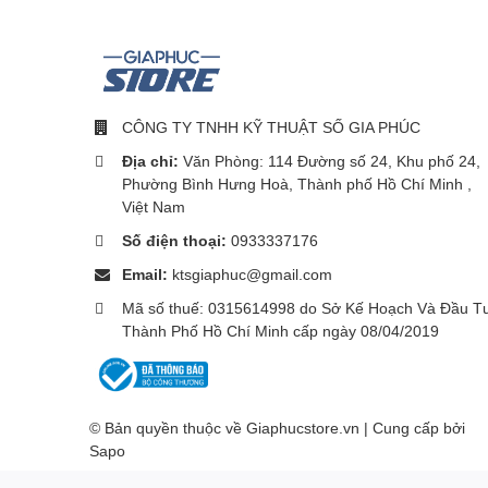
Nếu bạn sử dụng một điện thoại của Xiaomi, quá trình 
giờ hết. Để nhanh chóng ghép nối, bạn chỉ cần mở hộp 
Hơn nữa, tai nghe không dây này còn có thể được kết nố
Windows.
CÔNG TY TNHH KỸ THUẬT SỐ GIA PHÚC
Thời lượng pin ấn tượng
Địa chỉ:
Văn Phòng: 114 Đường số 24, Khu phố 24,
Phường Bình Hưng Hoà, Thành phố Hồ Chí Minh ,
Việt Nam
Số điện thoại:
0933337176
Nhờ chip xử lý thế hệ mới tiết kiệm năng lượng và dun
tục tai nghe trong vòng 24 giờ với kén sạc hoặc 6 giờ ch
Email:
ktsgiaphuc@gmail.com
nghe TWS. Với chỉ một lần sạc duy nhất, bạn hoàn toàn
Mã số thuế: 0315614998 do Sở Kế Hoạch Và Đầu T
Thành Phố Hồ Chí Minh cấp ngày 08/04/2019
Chuyển và chọn bài hát b
Xiaomi Buds 3T Pro cung cấp các cử chỉ điều khiển đ
cuống của tai nghe, bạn có thể thực hiện thao tác bóp 
động như kích hoạt ANC/Transparency, Trả lời/Từ chối
© Bản quyền thuộc về Giaphucstore.vn | Cung cấp bởi
cách dễ dàng.
Sapo