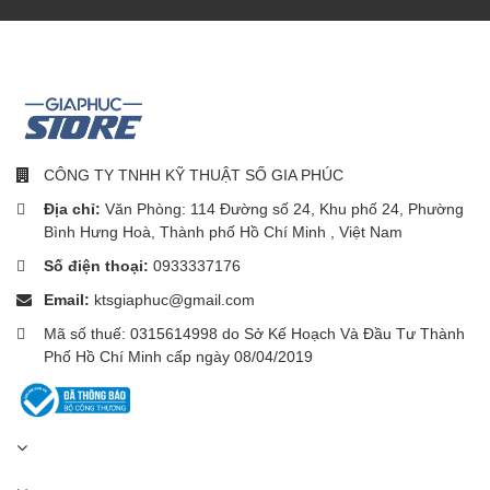
2 loại đầu phun chuyên
nghiệp đáp ứng nhiều nhu
CÔNG TY TNHH KỸ THUẬT SỐ GIA PHÚC
cầu làm sạch răng:
Địa chỉ:
Văn Phòng: 114 Đường số 24, Khu phố 24, Phường
Bình Hưng Hoà, Thành phố Hồ Chí Minh , Việt Nam
Với 2 đầu phun chuyên nghiệp hỗ trợ làm sạch khoang miệng, 2
đầu phun gồm vòi phun vi bọt và vòi phun tiêu chuẩn, trong đó:
Số điện thoại:
0933337176
Email:
ktsgiaphuc@gmail.com
Vòi phun vi bọt: Sử dụng dòng nước rộng bao phủ các
khoảng trống giữa các kẽ răng và làm sạch các điểm mù
Mã số thuế: 0315614998 do Sở Kế Hoạch Và Đầu Tư Thành
một cách hiệu quả.
Phố Hồ Chí Minh cấp ngày 08/04/2019
Vòi phun tiêu chuẩn: Dòng nước mỏng, làm sạch chính xác
các mảng bám cứng đầu.