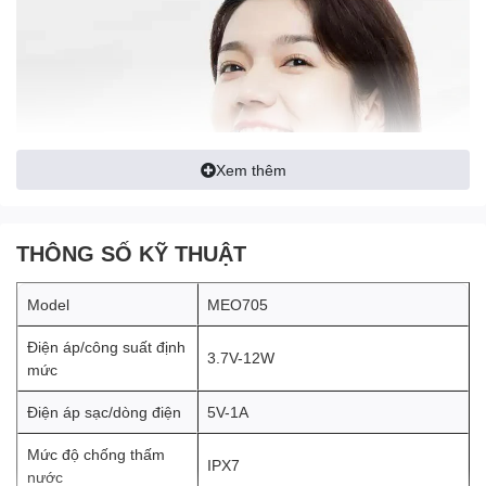
Xem thêm
THÔNG SỐ KỸ THUẬT
Model
MEO705
Điện áp/công suất định
3.7V-12W
mức
Bong bóng cấp micron giúp
Điện áp sạc/dòng điện
5V-1A
tối ưu hoá hiệu quả làm
Mức độ chống thấm
IPX7
nước