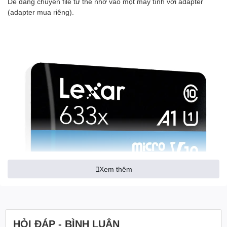
Dễ dàng chuyển file từ thẻ nhớ vào một máy tính với adapter
(adapter mua riêng).
Xem thêm
HỎI ĐÁP - BÌNH LUẬN