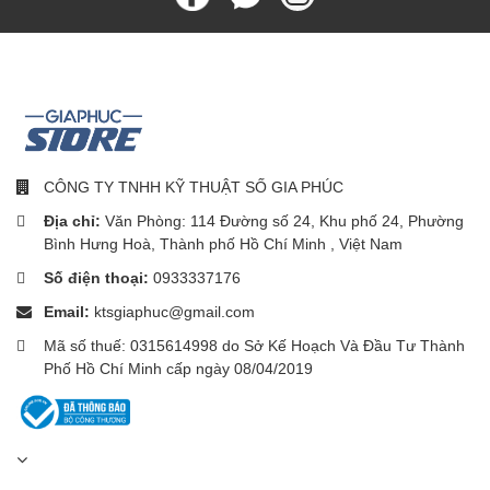
Khóa TSA kép Mở khóa
hành lý của bạn ngay lập
tức
Khóa kéo truyền thống khó sử dụng đã được thay thế bằng khóa
CÔNG TY TNHH KỸ THUẬT SỐ GIA PHÚC
TSA dễ sử dụng, giúp việc lấy đồ nhanh chóng, hiệu quả và
Địa chỉ:
Văn Phòng: 114 Đường số 24, Khu phố 24, Phường
không gặp rắc rối. Với khóa được chứng nhận TSA*, vali của bạn
Bình Hưng Hoà, Thành phố Hồ Chí Minh , Việt Nam
sẽ được an toàn trong quá trình kiểm tra an ninh và tránh hư
Số điện thoại:
0933337176
hỏng trong quá trình kiểm tra.
Email:
ktsgiaphuc@gmail.com
Mã số thuế: 0315614998 do Sở Kế Hoạch Và Đầu Tư Thành
Cấu trúc ống lót có độ
Phố Hồ Chí Minh cấp ngày 08/04/2019
chính xác cao độc quyền,
Xử lý mượt mà và di