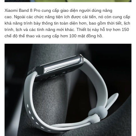
Xiaomi Band 8 Pro cung cấp giao diện người dùng nâng
cao. Ngoài các chức năng tiện ích được cải tiến, nó còn cung cấp
khả năng trình bày thông tin toàn diện hơn, bao gồm thời tiết, lịch
trình, lịch và các tính năng mới khác. Thiết bị này hỗ trợ hơn 150
chế độ thể thao và cung cấp hơn 100 mặt đồng hồ.