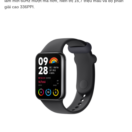
làm mới 60Hz mượt mà hơn, hiển thị 16,7 triệu màu và độ phân
giải cao 336PPI.