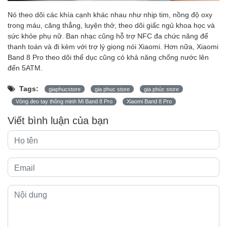
Nó theo dõi các khía cạnh khác nhau như nhịp tim, nồng độ oxy
trong máu, căng thẳng, luyện thở, theo dõi giấc ngủ khoa học và
sức khỏe phụ nữ. Ban nhạc cũng hỗ trợ NFC đa chức năng để
thanh toán và đi kèm với trợ lý giọng nói Xiaomi. Hơn nữa, Xiaomi
Band 8 Pro theo dõi thể dục cũng có khả năng chống nước lên
đến 5ATM.
Tags:
giaphucstore
gia phuc store
gia phúc store
Vòng đeo tay thông minh Mi Band 8 Pro
Xiaomi Band 8 Pro
Viết bình luận của bạn