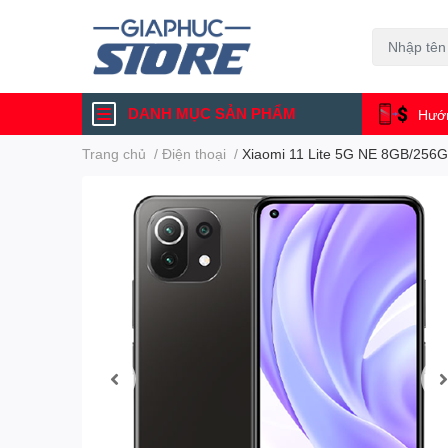
DANH MỤC SẢN PHẨM
Hướn
Trang chủ
/
Điện thoại
/
Xiaomi 11 Lite 5G NE 8GB/256