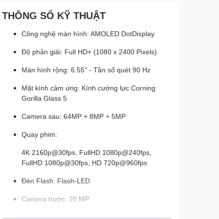
THÔNG SỐ KỸ THUẬT
Công nghệ màn hình: AMOLED DotDisplay
Độ phân giải: Full HD+ (1080 x 2400 Pixels)
Màn hình rộng: 6.55" - Tần số quét 90 Hz
Mặt kính cảm ứng: Kính cường lực Corning
Gorilla Glass 5
Camera sau: 64MP + 8MP + 5MP
Quay phim:
4K 2160p@30fps, FullHD 1080p@240fps,
FullHD 1080p@30fps, HD 720p@960fps
Đèn Flash: Flash-LED
Camera trước: 20 MP
Videocall: HDR, Quay video Full HD