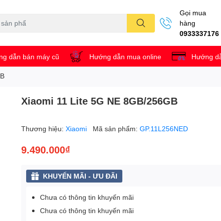
Gọi mua
hàng
0933337176
g dẫn bán máy cũ
Hướng dẫn mua online
Hướng dẫ
GB
Xiaomi 11 Lite 5G NE 8GB/256GB
Thương hiệu:
Xiaomi
Mã sản phẩm:
GP.11L256NED
9.490.000₫
KHUYẾN MÃI - ƯU ĐÃI
Chưa có thông tin khuyến mãi
Chưa có thông tin khuyến mãi