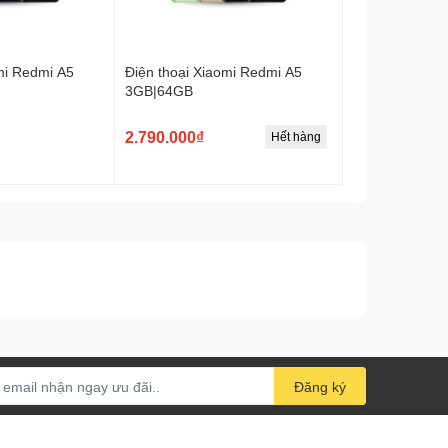
GPS: GPS: A-GPS, GLONASS, BDS
Bluetooth: 5.2, A2DP, LE, aptX HD
mi Redmi A5
Điện thoại Xiaomi Redmi A5
3GB|64GB
Cổng kết nối/sạc: USB Type-C
2.790.000₫
Hết hàng
Jack tai nghe: Không
Kết nối khác: NFC, OTG
Thiết kế: Nguyên khối
Kích thước: 160.53 x 75.73 x 6.81 mm
Trọng lượng: 158 g
Dung lượng pin: 4250 mAh
Loại pin: Li-Ion
Đăng ký
Công nghệ pin: Siêu tiết kiệm pin, Sạc pin
nhanh 33W, Tiết kiệm pin