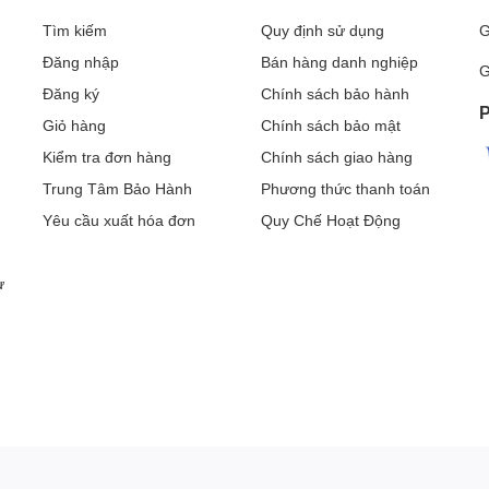
Tìm kiếm
Quy định sử dụng
G
 vượt trội
Đăng nhập
Bán hàng danh nghiệp
G
Đăng ký
Chính sách bảo hành
ật của Xiaomi 11 Lite 5G NE. Điện thoại thông minh có màn
P
Giỏ hàng
Chính sách bảo mật
lệ khung hình 20:9. Bảng điều khiển hỗ trợ tốc độ làm mới lên
Kiểm tra đơn hàng
Chính sách giao hàng
Trung Tâm Bảo Hành
Phương thức thanh toán
Yêu cầu xuất hóa đơn
Quy Chế Hoạt Động
ư