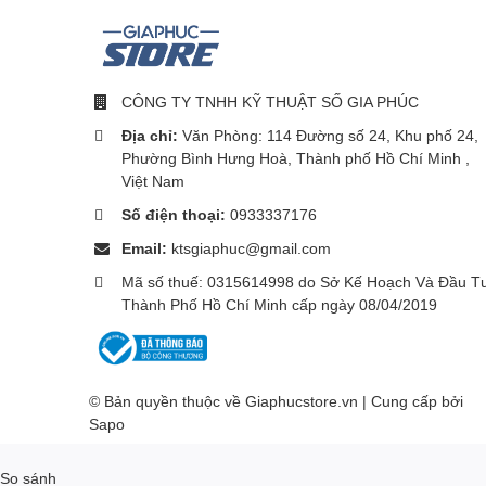
Màn hình AMOLED 6.55 inch
CÔNG TY TNHH KỸ THUẬT SỐ GIA PHÚC
Màn hình được đánh giá là một trong những điểm nổi b
hình AMOLED 6,55 inch với độ phân giải full HD+ và tỷ 
Địa chỉ:
Văn Phòng: 114 Đường số 24, Khu phố 24,
đến 90Hz và tốc độ lấy mẫu cảm ứng là 240Hz.
Phường Bình Hưng Hoà, Thành phố Hồ Chí Minh ,
Việt Nam
Số điện thoại:
0933337176
Email:
ktsgiaphuc@gmail.com
Mã số thuế: 0315614998 do Sở Kế Hoạch Và Đầu T
Thành Phố Hồ Chí Minh cấp ngày 08/04/2019
© Bản quyền thuộc về Giaphucstore.vn | Cung cấp bởi
Sapo
So sánh