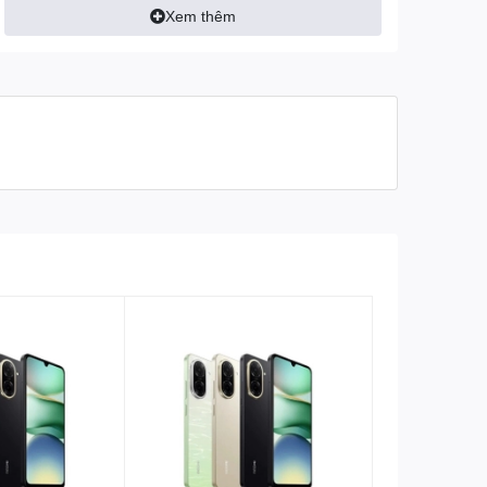
Xem thêm
Hệ điều hành: Android 11
Chipset (hãng SX CPU): Qualcomm
Snapdragon 778G
Tốc độ CPU: Up to 2.4GHz
Chip đồ họa (GPU): Qualcomm Adreno 642L
RAM: 8 GB
Bộ nhớ trong: 256 GB
Bộ nhớ còn lại (khả dụng): Không rõ
Thẻ nhớ ngoài: hỗ trợ tối đa 512 GB
Mạng di động: Hỗ trợ 5G
SIM: 2 Nano SIM
Wifi: Wifi 6 802.11 ax/b/g/n/ac/6e, dual-band,
Wi-Fi Direct, hotspot