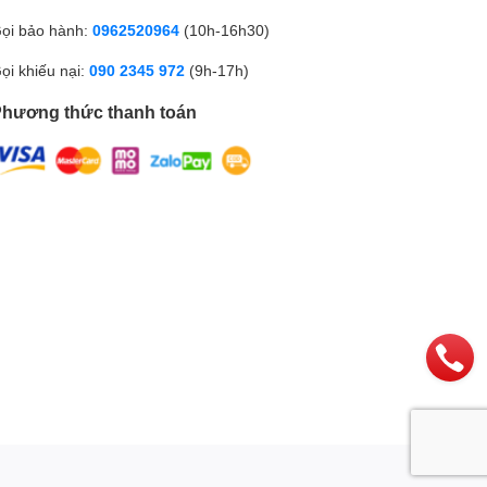
Phụ kiện trong hộp:
Sạc,
Sách HDSD,
Cáp,
Ốp
ọi bảo hành:
0962520964
(10h-16h30)
lưng,
Que lấy SIM
ọi khiếu nại:
090 2345 972
(9h-17h)
hương thức thanh toán