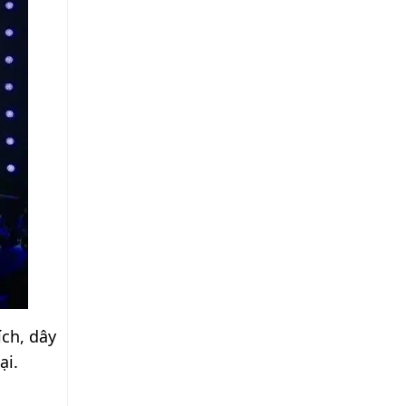
ích, dây
ại.