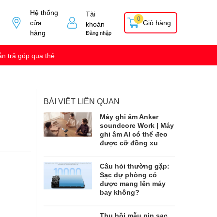
Hệ thống
Tài
0
cửa
Giỏ hàng
khoản
hàng
Đăng nhập
n trả góp qua thẻ
BÀI VIẾT LIÊN QUAN
Máy ghi âm Anker
soundcore Work | Máy
ghi âm AI có thể đeo
được cỡ đồng xu
Câu hỏi thường gặp:
Sạc dự phòng có
được mang lên máy
bay không?
Thu hồi mẫu pin sạc