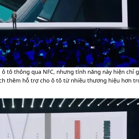
 ô tô thông qua NFC, nhưng tính năng này hiện chỉ g
ạch thêm hỗ trợ cho ô tô từ nhiều thương hiệu hơn t