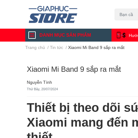
DANH MỤC SẢN PHẨM
Hướn
Trang chủ
/
Tin tức
/
Xiaomi Mi Band 9 sắp ra mắt
Xiaomi Mi Band 9 sắp ra mắt
Nguyễn Tính
Thứ Bảy, 20/07/2024
Thiết bị theo dõi 
Xiaomi mang đến m
thiết