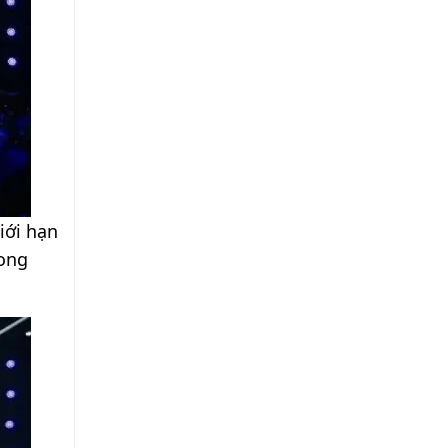
iới hạn
rong