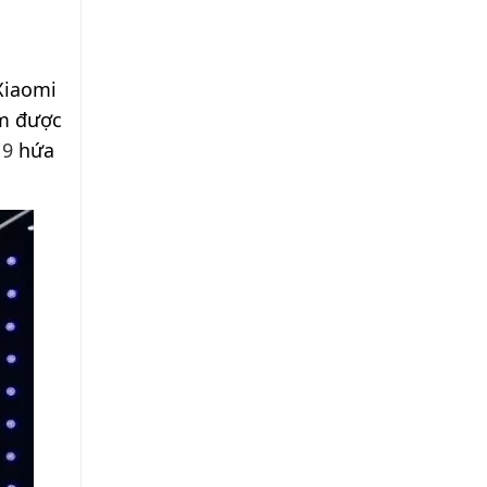
Xiaomi
im được
 9
hứa