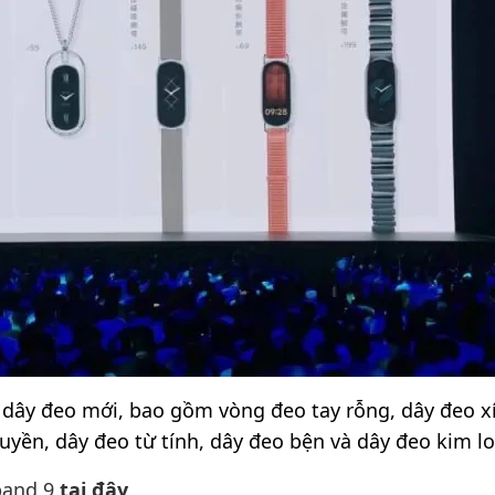
 dây đeo mới, bao gồm vòng đeo tay rỗng, dây đeo x
yền, dây đeo từ tính, dây đeo bện và dây đeo kim lo
band 9
tại đây