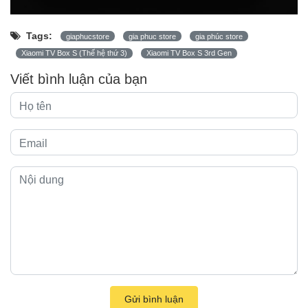
Tags:
giaphucstore
gia phuc store
gia phúc store
Xiaomi TV Box S (Thế hệ thứ 3)
Xiaomi TV Box S 3rd Gen
Viết bình luận của bạn
Gửi bình luận