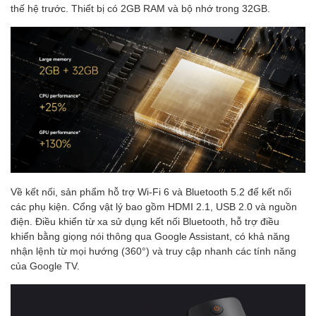
thế hệ trước. Thiết bị có 2GB RAM và bộ nhớ trong 32GB.
Về kết nối, sản phẩm hỗ trợ Wi-Fi 6 và Bluetooth 5.2 để kết nối
các phụ kiện. Cổng vật lý bao gồm HDMI 2.1, USB 2.0 và nguồn
điện. Điều khiển từ xa sử dụng kết nối Bluetooth, hỗ trợ điều
khiển bằng giọng nói thông qua Google Assistant, có khả năng
nhận lệnh từ mọi hướng (360°) và truy cập nhanh các tính năng
của Google TV.