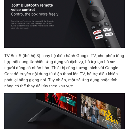
TV Box S (thế hệ 3) chạy hệ điều hành Google TV, cho phép tổng
hợp nội dung từ nhiều ứng dụng và dịch vụ, hỗ trợ tạo hồ sơ
người dùng cá nhân hóa. Thiết bị cũng tương thích với Google
Cast để truyền nội dung từ điện thoại lên TV, hỗ trợ điều khiển
phát lại bằng giọng nói. Tuy nhiên, một số ứng dụng hoặc tính
năng có thể thay đổi tùy theo khu vực.