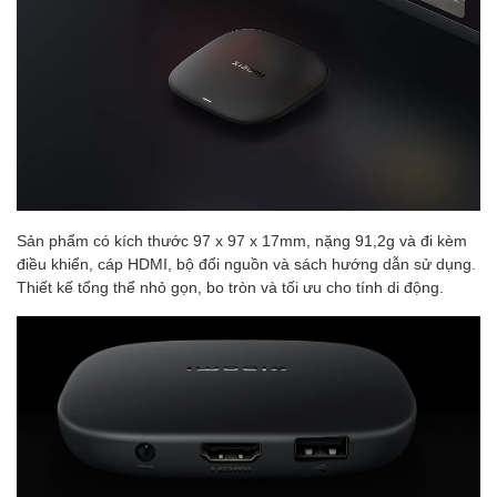
Sản phẩm có kích thước 97 x 97 x 17mm, nặng 91,2g và đi kèm
điều khiển, cáp HDMI, bộ đổi nguồn và sách hướng dẫn sử dụng.
Thiết kế tổng thể nhỏ gọn, bo tròn và tối ưu cho tính di động.