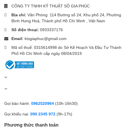
rộng thông qua thẻ MicroSD lên đến 1TB. Bạn sẽ không còn
CÔNG TY TNHH KỸ THUẬT SỐ GIA PHÚC
Bộ nhớ trong: 32 GB
những nỗi lo về khả năng lưu trữ ảnh và video kỷ niệm của bạn vì
Địa chỉ:
Văn Phòng: 114 Đường số 24, Khu phố 24, Phường
nó được đáp ứng một cách dễ dàng.
Bộ nhớ còn lại (khả dụng) khoảng: 28 GB
Bình Hưng Hoà, Thành phố Hồ Chí Minh , Việt Nam
Thẻ nhớ: MicroSD, hỗ trợ tối đa 1 TB
Số điện thoại:
0933337176
Email:
ktsgiaphuc@gmail.com
Danh bạ:
Mã số thuế: 0315614998 do Sở Kế Hoạch Và Đầu Tư Thành
Không giới hạn
Phố Hồ Chí Minh cấp ngày 08/04/2019
Kết nối
Mạng di động: Hỗ trợ 4G
SIM: 2 Nano SIM
Wifi:
Wi-Fi 802.11 b/g/n
Gọi bảo hành:
0962520964
(10h-16h30)
Wi-Fi Direct
Gọi khiếu nại:
090 2345 972
(9h-17h)
Wi-Fi hotspot
Phương thức thanh toán