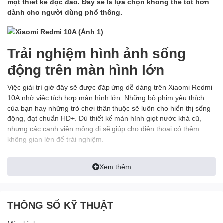
một thiết kế độc đáo. Đây sẽ là lựa chọn không thể tốt hơn
dành cho người dùng phổ thông.
Trải nghiệm hình ảnh sống
động trên màn hình lớn
Việc giải trí giờ đây sẽ được đáp ứng dễ dàng trên Xiaomi Redmi
10A nhờ việc tích hợp màn hình lớn. Những bộ phim yêu thích
của bạn hay những trò chơi thân thuộc sẽ luôn cho hiển thị sống
động, đạt chuẩn HD+. Dù thiết kế màn hình giọt nước khá cũ,
nhưng các cạnh viền mỏng đi sẽ giúp cho điện thoại có thêm
không gian lớn để trải nghiệm.
Xem thêm
Thỏa thích sử dụng, không lo
hết pin
THÔNG SỐ KỸ THUẬT
Đi kèm với màn hình lớn sẽ là viên pin dung lượng cao và tất