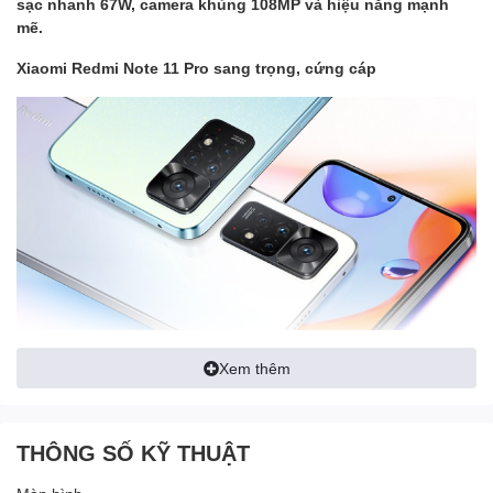
sạc nhanh 67W, camera khủng 108MP và hiệu năng mạnh
mẽ.
Xiaomi Redmi Note 11 Pro sang trọng, cứng cáp
Xem thêm
Xiaomi Redmi Note 11 Pro được thiết kế vuông vắn, mạnh mẽ
THÔNG SỐ KỸ THUẬT
Redmi Note 11 Pro được thiết kế theo đúng xu hướng hiện nay,
vuông vắn và cứng cáp. Nổi bật nhất trong thiết kế là cụm camera