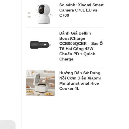
So sánh: Xiaomi Smart
Camera C701 EU vs
C700
Đánh Giá Belkin
BoostCharge
CCB005QCBK – Sạc Ô
Tô Hai Cổng 42W
Chuẩn PD + Quick
Charge
Hướng Dẫn Sử Dụng
Nồi Cơm Điện Xiaomi
Multifunctional Rice
Cooker 4L