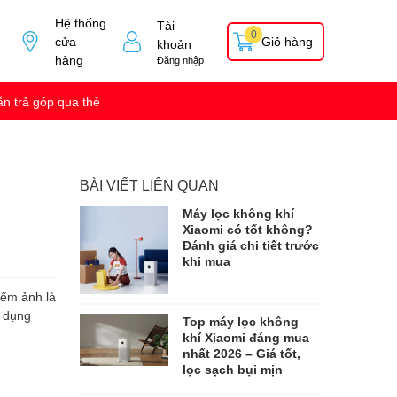
Hệ thống
Tài
0
cửa
Giỏ hàng
khoản
hàng
Đăng nhập
n trả góp qua thẻ
BÀI VIẾT LIÊN QUAN
Máy lọc không khí
Xiaomi có tốt không?
Đánh giá chi tiết trước
khi mua
iểm ảnh là
ử dụng
Top máy lọc không
khí Xiaomi đáng mua
nhất 2026 – Giá tốt,
lọc sạch bụi mịn