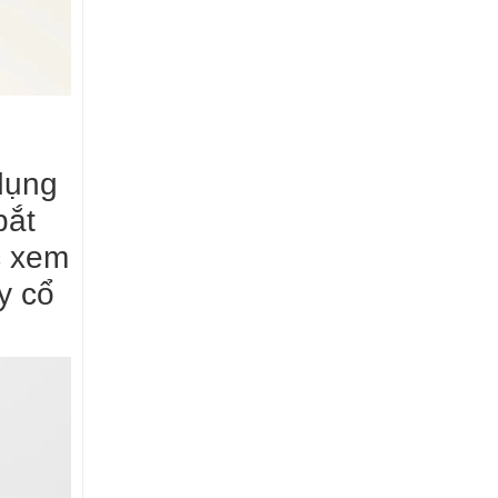
dụng
bắt
c xem
y cổ