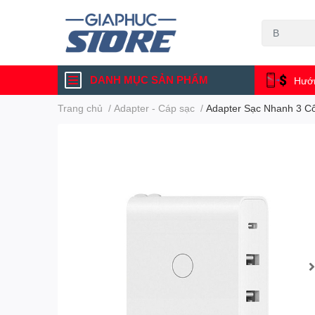
DANH MỤC SẢN PHẨM
Hướn
Trang chủ
/
Adapter - Cáp sạc
/
Adapter Sạc Nhanh 3 C