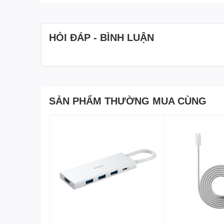
cắm nhiều thiết bị, tính năng sạc nhanh sẽ không hoạt
nhanh đồng thời trên cả cổng USB type C và USB-A. Đi
thường ngay cả khi bạn sạc cho 2 thiết bị cùng lúc, vớ
HỎI ĐÁP - BÌNH LUẬN
Không chỉ dừng lại ở việc sạc nhanh cho các thiết bị 
giao diện USB type C, có công suất lên đến 45W, có t
trợ chức năng Power delivery
). Tất nhiên là việc sạc c
SẢN PHẨM THƯỜNG MUA CÙNG
Về tính tương thích, dù là một hãng phụ kiện thứ 3, tu
gần như hầu hết các thiết bị.
ZMI HA832
cũng không ngo
hầu hết các dòng thiết bị, kể cả
Android
lẫn
iOS
(hệ si
Về Latop
, thiết bị sạc ZMI này cũng hỗ trợ hệ thống rấ
biến trên thị trường. Trong đó nổi bật nhất vẫn là các
bị Laptop được hỗ trợ (danh sách này có thể thay đổi
Phải làm việc với công suất lớn trong một thân hình nh