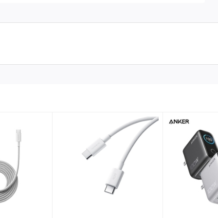
 động.
Cốc sạc nhanh type C ZMI HA832
có thể hỗ trợ sạc
ều này có nghĩa là tính năng sạc nhanh vẫn hoạt động bình
i USB type C và 1 cổng USB-A.
di động như smartphone hay tablet. Củ sạc đa năng HA832 với
hể đủ sức để cấp nguồn cho cả những chiếc laptop mới (
có hỗ
ho Laptop chỉ có thể hoạt động với cổng USB type C.
y nhiên các sản phẩm của ZMI đều có độ tương thích và hỗ trợ
ại lệ, sản phẩm có thể hoạt động tốt (hỗ trợ sạc nhanh) cho
nh thái vốn khá kén thiết bị).
t nhiều thiết bị, đến từ hầu hết các thương hiệu nổi tiếng và phổ
 sản phẩm
Macbook
của nhà Apple. Dưới đây là danh sách thiết
 về sau nếu các hãng bổ sung thêm các sản phẩm mới)
ỏ bé như vậy, nên nhà sản xuất đã tính toán và trang bị cho ZMI