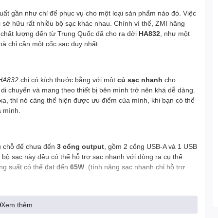
xuất gần như chỉ để phục vụ cho một loại sản phẩm nào đó. Việc
i sở hữu rất nhiều bộ sạc khác nhau. Chính vì thế, ZMI hãng
 chất lượng đến từ Trung Quốc đã cho ra đời
HA832
, như một
 mà chỉ cần một cốc sạc duy nhất.
 HA832
chỉ có kích thước bằng với một
củ sạc nhanh
cho
di chuyển và mang theo thiết bị bên mình trở nên khá dễ dàng.
h xa, thì nó càng thể hiện được ưu điểm của mình, khi bạn có thể
a mình.
 chỗ để chưa đến
3 cổng output
, gồm 2 cổng USB-A và 1 USB
 bộ sạc này đều có thể hỗ trợ sạc nhanh với dòng ra cụ thể
g suất có thể đạt đến
65W
. (tính năng sạc nhanh chỉ hỗ trợ
Xem thêm
 khác, chỉ có thể hỗ trợ sạc nhanh trên một cổng sạc và khi