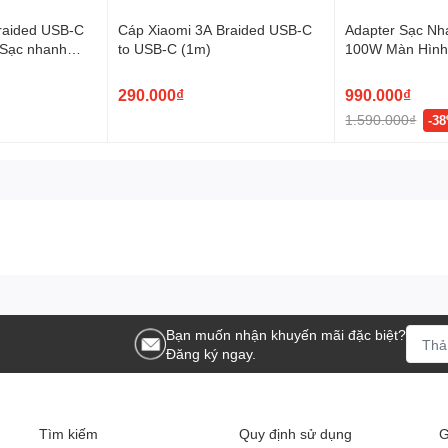
 đến như tính năng hỗ trợ theo dõi quá áp, quá dòng cho cả
raided USB-C
Cáp Xiaomi 3A Braided USB-C
Adapter Sạc Nh
 năng theo dõi ngắn mạch, cùng nhiều công nghệ khác. Giúp bảo
 Sạc nhanh
to USB-C (1m)
100W Màn Hình
ế những sự cố phát sinh và tổn thất không mong muốn cho người
USB-C B121B
290.000₫
990.000₫
1.590.000₫
-3
Bạn muốn nhận khuyến mãi đặc biệt?
Đăng ký ngay.
Tìm kiếm
Quy định sử dụng
G