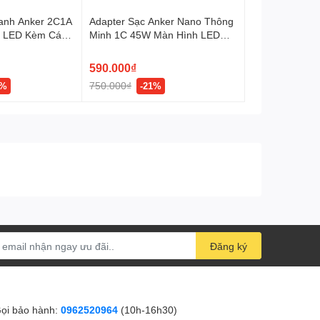
anh Anker 2C1A
Adapter Sạc Anker Nano Thông
 LED Kèm Cáp
Minh 1C 45W Màn Hình LED
A121D
590.000₫
750.000₫
8%
-21%
Đăng ký
ọi bảo hành:
0962520964
(10h-16h30)