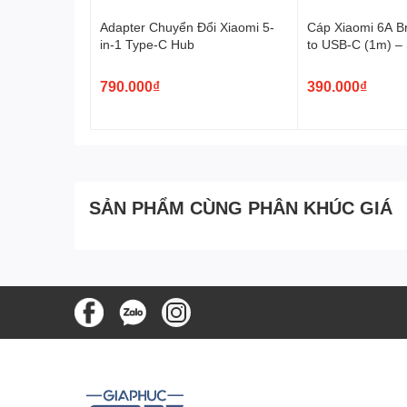
HA832 rất nhiều công nghệ an toàn. Chúng ta có thể kể
Adapter Chuyển Đổi Xiaomi 5-
Cáp Xiaomi 6A B
đầu ra và đầu vào; tính năng theo dõi quá nhiệt; tính
in-1 Type-C Hub
to USB-C (1m) –
vệ sự an toàn cho người dùng và các thiết bị, hạn ch
120W
dùng và thiết bị của họ.
790.000₫
390.000₫
SẢN PHẨM CÙNG PHÂN KHÚC GIÁ