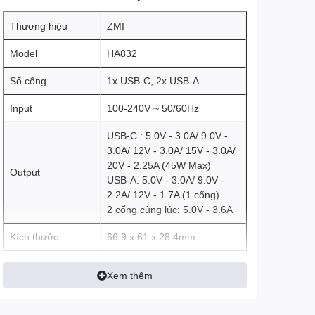
Thương hiệu
ZMI
Model
HA832
Số cổng
1x USB-C, 2x USB-A
Input
100-240V ~ 50/60Hz
USB-C : 5.0V - 3.0A/ 9.0V -
3.0A/ 12V - 3.0A/ 15V - 3.0A/
20V - 2.25A (45W Max)
Output
USB-A: 5.0V - 3.0A/ 9.0V -
2.2A/ 12V - 1.7A (1 cổng)
2 cổng cùng lúc: 5.0V - 3.6A
Kích thước
66.9 x 61 x 28.4mm
Xem thêm