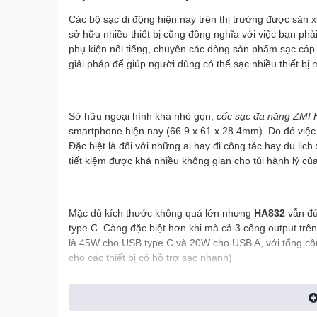
Các bộ sạc di động hiện nay trên thị trường được sản 
sở hữu nhiều thiết bị cũng đồng nghĩa với việc bạn phả
phụ kiện nổi tiếng, chuyên các dòng sản phẩm sạc cáp
giải pháp để giúp người dùng có thể sạc nhiều thiết bị
Sở hữu ngoại hình khá nhỏ gọn,
cốc sạc đa năng ZMI
smartphone hiện nay (66.9 x 61 x 28.4mm). Do đó việc 
Đặc biệt là đối với những ai hay đi công tác hay du lịc
tiết kiệm được khá nhiều không gian cho túi hành lý củ
Mặc dù kích thước không quá lớn nhưng
HA832
vẫn đủ
type C. Càng đặc biệt hơn khi mà cả 3 cổng output trên
là 45W cho USB type C và 20W cho USB A, với tổng côn
cho các thiết bị có hỗ trợ sạc nhanh)
Không như những cốc sạc nhanh đến từ các thương hiệu