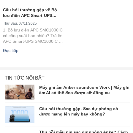
Câu hỏi thường gặp về Bộ
lưu điện APC Smart-UPS
SMC1000IC ?
Thứ Sáu, 07/11/2025
1. Bộ lưu điện APC SMC1000IC
có công suất bao nhiêu? Trả lời:
APC Smart-UPS SMC1000IC có
công suất 1000VA / 600W, phù
Đọc tiếp
hợp cho máy tính, server,...
TIN TỨC NỔI BẬT
Máy ghi âm Anker soundcore Work | Máy ghi
âm AI có thể đeo được cỡ đồng xu
Câu hỏi thường gặp: Sạc dự phòng có
được mang lên máy bay không?
Thu hồi mẫu pin sạc dự phòng Anker: Cách