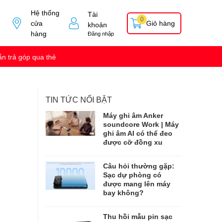
Hệ thống
Tài
0
cửa
Giỏ hàng
khoản
hàng
Đăng nhập
n trả góp qua thẻ
TIN TỨC NỔI BẬT
Máy ghi âm Anker
soundcore Work | Máy
ghi âm AI có thể đeo
được cỡ đồng xu
Câu hỏi thường gặp:
Sạc dự phòng có
được mang lên máy
bay không?
Thu hồi mẫu pin sạc