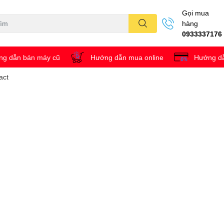
Gọi mua
hàng
0933337176
g dẫn bán máy cũ
Hướng dẫn mua online
Hướng dẫ
act