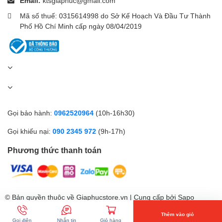
Email:
ktsgiaphuc@gmail.com
Mã số thuế: 0315614998 do Sở Kế Hoạch Và Đầu Tư Thành
Phố Hồ Chí Minh cấp ngày 08/04/2019
Gọi bảo hành:
0962520964
(10h-16h30)
Gọi khiếu nại:
090 2345 972
(9h-17h)
Phương thức thanh toán
© Bản quyền thuộc về Giaphucstore.vn | Cung cấp bởi
Sapo
Thêm vào giỏ
Gọi điện
Nhắn tin
Giỏ hàng
So sánh