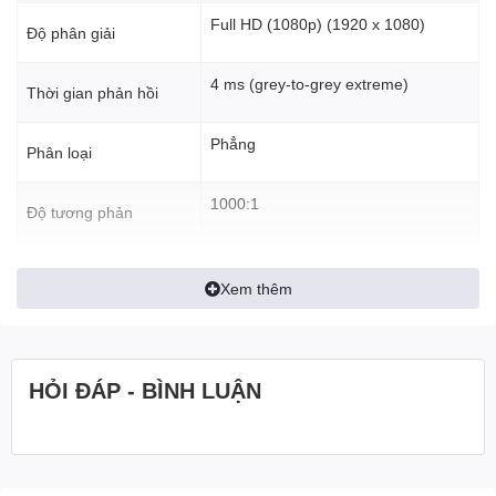
gian trải nghiệm.
Full HD (1080p) (1920 x 1080)
Độ phân giải
4 ms (grey-to-grey extreme)
Thời gian phản hồi
Phẳng
Phân loại
1000:1
Độ tương phản
16.7 million colours
Số màu hiển thị
Xem thêm
178° (Ngang), 178° (Dọc)
Góc nhìn
300 cd/m²
HỎI ĐÁP - BÌNH LUẬN
Độ sáng
1 x HDMI, 1 x USB-C
upstream/DisplayPort 1.2 Alt Mode
with Power Delivery, 1 x USB 3.2