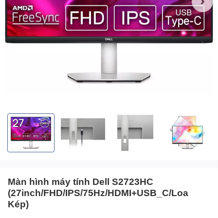
Màn hình máy tính Dell S2723HC
(27inch/FHD/IPS/75Hz/HDMI+USB_C/Loa
Kép)