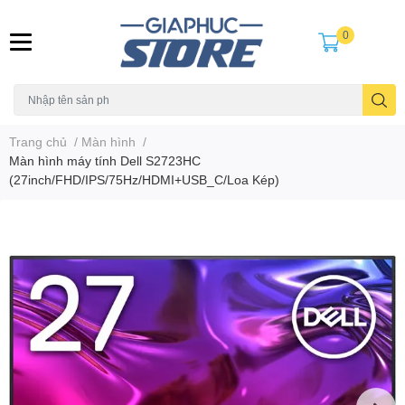
0
Trang chủ
/
Màn hình
/
Màn hình máy tính Dell S2723HC
(27inch/FHD/IPS/75Hz/HDMI+USB_C/Loa Kép)