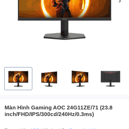
Màn Hình Gaming AOC 24G11ZE/71 (23.8
inch/FHD/IPS/300cd/240Hz/0.3ms)