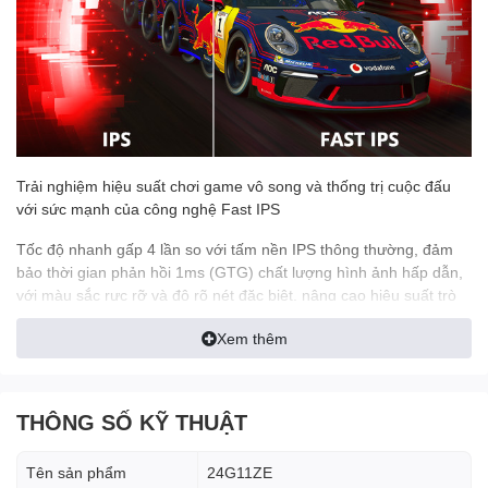
Trải nghiệm hiệu suất chơi game vô song và thống trị cuộc đấu
với sức mạnh của công nghệ Fast IPS
Tốc độ nhanh gấp 4 lần so với tấm nền IPS thông thường, đảm
bảo thời gian phản hồi 1ms (GTG) chất lượng hình ảnh hấp dẫn,
với màu sắc rực rỡ và độ rõ nét đặc biệt, nâng cao hiệu suất trò
chơi của bạn lên một tầm cao mới!
Xem thêm
THÔNG SỐ KỸ THUẬT
Tên sản phẩm
24G11ZE