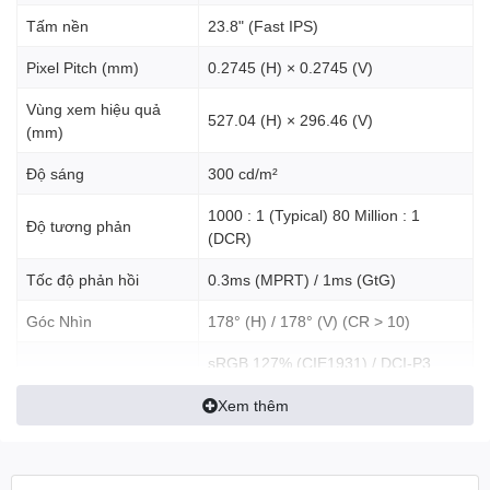
Tấm nền
23.8" (Fast IPS)
Pixel Pitch (mm)
0.2745 (H) × 0.2745 (V)
Vùng xem hiệu quả
527.04 (H) × 296.46 (V)
(mm)
Tần số quét 240Hz
Độ sáng
300 cd/m²
Với tốc độ khung hình lên tới 240Hz, ban sẽ nắm bắt mọi khoảnh
khắc quan trọng với chuyển động cực mượt và không bị nhòe
1000 : 1 (Typical) 80 Million : 1
Độ tương phản
hình.
(DCR)
Tốc độ phản hồi
0.3ms (MPRT) / 1ms (GtG)
Góc Nhìn
178° (H) / 178° (V) (CR > 10)
sRGB 127% (CIE1931) / DCI-P3
Gam màu
94% (CIE1976)
Xem thêm
Độ chính xác màu
Delta E < 2
1920 × 1080 @ 200Hz –