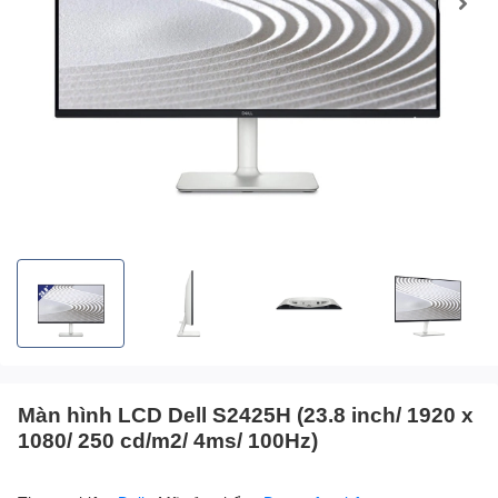
Màn hình LCD Dell S2425H (23.8 inch/ 1920 x
1080/ 250 cd/m2/ 4ms/ 100Hz)