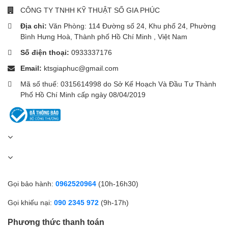
Công nghệ
Lọc ánh sáng xanh
làm giảm các thành phần ánh
CÔNG TY TNHH KỸ THUẬT SỐ GIA PHÚC
sáng màu xanh phát ra từ màn hình, bảo vệ thị lực của bạn trước
những luồng ánh sáng mạnh đồng thời làm giảm tình trạng mệt
Địa chỉ:
Văn Phòng: 114 Đường số 24, Khu phố 24, Phường
mỏi hay khô mắt khi phải làm việc quá lâu với màn hình máy tính.
Bình Hưng Hoà, Thành phố Hồ Chí Minh , Việt Nam
Số điện thoại:
0933337176
Email:
ktsgiaphuc@gmail.com
Mã số thuế: 0315614998 do Sở Kế Hoạch Và Đầu Tư Thành
Phố Hồ Chí Minh cấp ngày 08/04/2019
Kết nối tối giản
Gọi bảo hành:
0962520964
(10h-16h30)
Hỗ trợ các kết nối đa dạng bao gồm HDMI, DisplayPort và cổng
Gọi khiếu nại:
090 2345 972
(9h-17h)
âm thanh 3.5mm. Màn hình được tích hợp thêm dải loa tiêu
chuẩn với công suất 3W đáp ứng nhu cầu cơ bản. Với những tính
Phương thức thanh toán