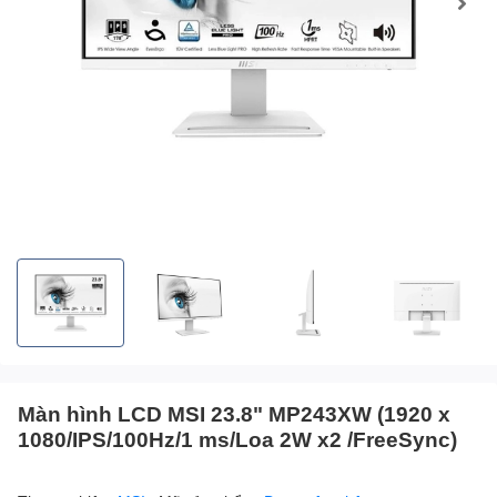
Màn hình LCD MSI 23.8" MP243XW (1920 x
1080/IPS/100Hz/1 ms/Loa 2W x2 /FreeSync)