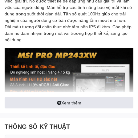
việc, giải trí. Nó được thiết kế để đáp ứng nhu cầu giải trí và làm
việc của người dùng. Màn hỗ trợ các tính năng bảo vệ mắt khi sử
dụng trong suốt thời gian dài. Tần số quét 100Hz giúp cho trải
nghiệm của người dùng cơ bản được nâng tầm mượt mà hơn.
Dải màu tương đối chân thực nhờ tấm nền IPS đi kèm. Cho phép
đảm nó đảm nhiệm trong một vài trường hợp thiết kế, sáng tạo
nội dung.
Xem thêm
THÔNG SỐ KỸ THUẬT
Kiểu dáng thiết kế