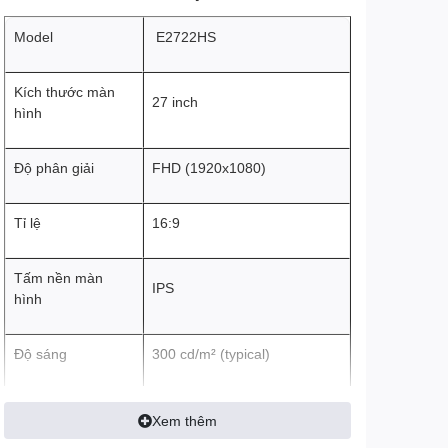
Model
E2722HS
Kích thước màn
27 inch
hình
Độ phân giải
FHD (1920x1080)
Tỉ lệ
16:9
Tấm nền màn
IPS
hình
Độ sáng
300 cd/m² (typical)
Màu sắc hiển thị
16.7 million
Xem thêm