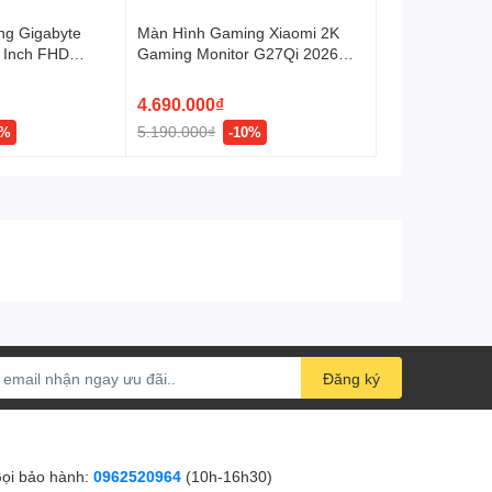
Phụ kiện
1 x HDMI cable
ng Gigabyte
Màn Hình Gaming Xiaomi 2K
 Inch FHD
Gaming Monitor G27Qi 2026
(27 inch, QHD, IPS, 200Hz,
Tiêu thụ điện
17 W
1ms)
4.690.000₫
5.190.000₫
8%
-10%
Đăng ký
ọi bảo hành:
0962520964
(10h-16h30)