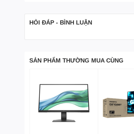
Góc nhìn rộng:
Xem tác phẩm của bạn với độ rõ nét F
màu sắc nhất quán trên góc nhìn rộng 178 ° / 178 °.
HỎI ĐÁP - BÌNH LUẬN
Dễ nhìn:
Màn hình này có màn hình không nhấp nháy v
ánh sáng xanh có hại. Nó được thiết kế để tối ưu hóa s
SẢN PHẨM THƯỜNG MUA CÙNG