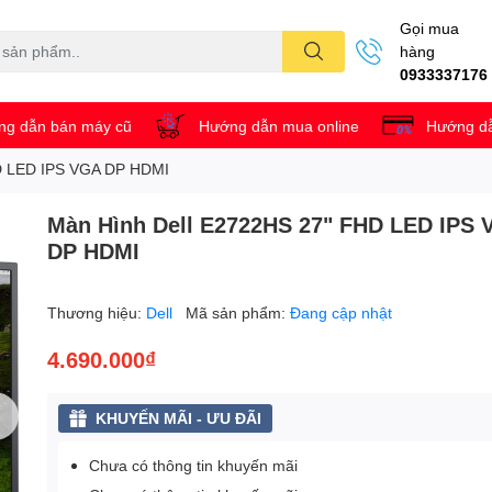
Gọi mua
hàng
0933337176
g dẫn bán máy cũ
Hướng dẫn mua online
Hướng dẫ
D LED IPS VGA DP HDMI
Màn Hình Dell E2722HS 27" FHD LED IPS
DP HDMI
Thương hiệu:
Dell
Mã sản phẩm:
Đang cập nhật
4.690.000₫
KHUYẾN MÃI - ƯU ĐÃI
Chưa có thông tin khuyến mãi