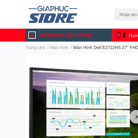
DANH MỤC SẢN PHẨM
Hướn
Trang chủ
/
Màn hình
/
Màn Hình Dell E2722HS 27" FH