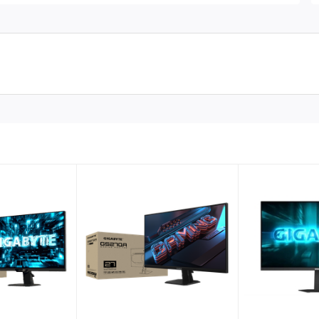
HD tuyệt vời. Công nghệ IPS mang đến chất lượng hình ảnh và
ới ComfortView, một tính năng phần mềm giúp giảm phát thải
ự thoải mái cho mắt ngay cả trong thời gian dài.