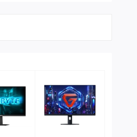
Độ tương phản
1,000:1 (typical)
Tần số quét
60Hz
1 X VGA, 1 X DisplayPort 1.2,
Cổng kết nối
1 x HDMI 1.4
5 ms typical (Fast)
Thời gian đáp ứng
8 ms typical (Normal) (gray to
gray)
Góc nhìn
178° vertical / 178° horizontal
Kích thước
623 mm x 208 mm x 508 mm
Cân nặng
3.9Kg