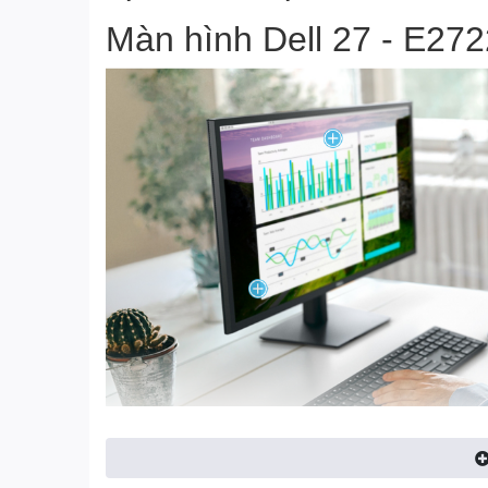
Màn hình Dell 27 - E27
Những yếu tố cần thiết 
hơn