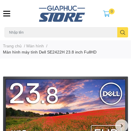
0
Trang chủ
/
Màn hình
/
Màn hình máy tính Dell SE2422H 23.8 inch FullHD