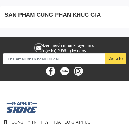
Tùy chọn kết nối
SẢN PHẨM CÙNG PHÂN KHÚC GIÁ
1. Đầu nối nguồn | 2. HDMI | 3. D-Sub.
Bạn muốn nhận khuyến mãi
đặc biệt? Đăng ký ngay.
Đăng ký
CÔNG TY TNHH KỸ THUẬT SỐ GIA PHÚC