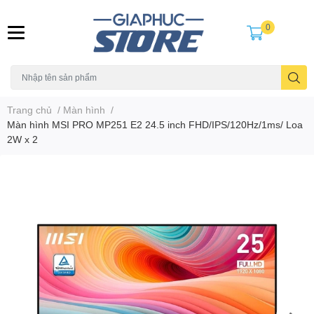
0
Trang chủ
/
Màn hình
/
Màn hình MSI PRO MP251 E2 24.5 inch FHD/IPS/120Hz/1ms/ Loa
2W x 2