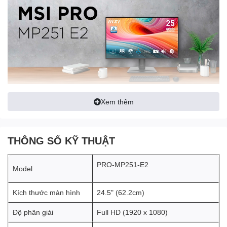
Thiết kế tối giản, hiện đại
Xem thêm
Màn hình MSI PRO MP251 E2
sở hữu thiết kế tối giản nhưng
không kém phần tinh tế, phù hợp với mọi không gian làm việc.
THÔNG SỐ KỸ THUẬT
Chân đế vững chắc, cho phép điều chỉnh độ nghiêng dễ dàng để
tìm góc nhìn thoải mái nhất.
PRO-MP251-E2
Model
Kích thước màn hình
24.5" (62.2cm)
Độ phân giải
Full HD (1920 x 1080)