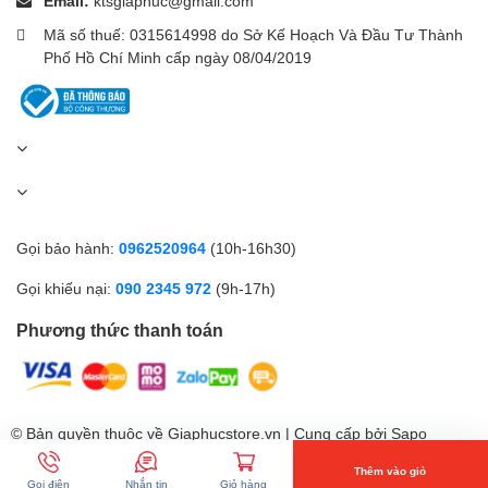
Email:
ktsgiaphuc@gmail.com
Mã số thuế: 0315614998 do Sở Kế Hoạch Và Đầu Tư Thành
Phố Hồ Chí Minh cấp ngày 08/04/2019
Gọi bảo hành:
0962520964
(10h-16h30)
Gọi khiếu nại:
090 2345 972
(9h-17h)
Phương thức thanh toán
© Bản quyền thuộc về Giaphucstore.vn | Cung cấp bởi
Sapo
Thêm vào giỏ
Gọi điện
Nhắn tin
Giỏ hàng
So sánh