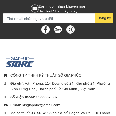
được chọn, độ phân giải được điều chỉnh và ánh sáng nền được
Bạn muốn nhận khuyến mãi
tinh chỉnh để hiển thị vừa phải cho những ứng dụng văn phòng
đặc biệt? Đăng ký ngay.
hàng ngày và tiêu thụ năng lượng ít hơn.
Đăng ký
Thời gian phản hồi hình ảnh
chuyển động (MPRT) 1ms cho
hình ảnh sinh động và chơi
game mượt mà
Thời gian phản hồi hình ảnh chuyển động (MPRT) là một cách
thức trực quan hơn để mô tả thời gian phản hồi, trong đó đề cập
CÔNG TY TNHH KỸ THUẬT SỐ GIA PHÚC
trực tiếp đến thời lượng từ khi nhìn thấy nhiễu mờ cho đến khi
Địa chỉ:
Văn Phòng: 114 Đường số 24, Khu phố 24, Phường
hình ảnh hiển thị rõ nét. Màn hình chơi game này của Philips với
Bình Hưng Hoà, Thành phố Hồ Chí Minh , Việt Nam
MPRT 1 ms giúp loại bỏ hiệu quả hiện tượng nhòe và mờ chuyển
động, mang lại hình ảnh sắc nét và chính xác để nâng cao trải
Số điện thoại:
0933337176
nghiệm chơi game. Đây chính là sự lựa chọn hoàn hảo để chơi
Email:
ktsgiaphuc@gmail.com
game cảm giác mạnh và game thi đấu tốc độ cao.
Mã số thuế: 0315614998 do Sở Kế Hoạch Và Đầu Tư Thành