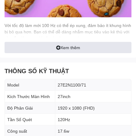
Với tốc độ làm mới 100 Hz có thể ép xung, đảm bảo ít khung hình
bị bỏ qua hơn. Bạn có thể dễ dàng nhắm mục tiêu vào kẻ thù với
chuyển động cực kỳ rõ nét và mượt mà.
Xem thêm
THÔNG SỐ KỸ THUẬT
Model
27E2N1100/71
Kích Thước Màn Hình
27inch
Màn hình Full HD 16:9 cho hình
Độ Phân Giải
1920 x 1080 (FHD)
ảnh chi tiết sinh động
Tần Số Quét
120Hz
Chất lượng hình ảnh là vấn đề khiến bạn quan tâm. Tuy các màn
Công suất
17.6w
hình thông thường cũng có chất lượng hình ảnh tốt nhưng bạn