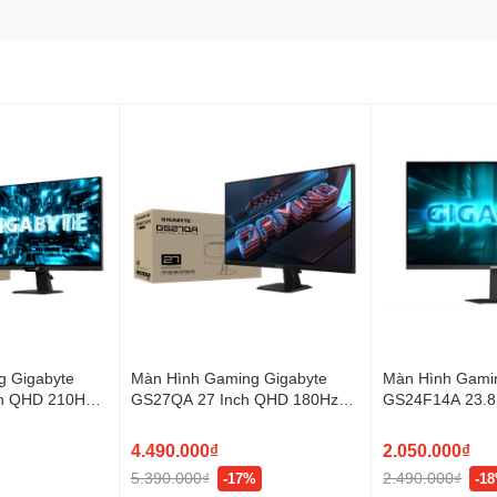
 cao, hiện tượng xé hình có thể xuất hiện nếu không có đồng bộ
y được chứng nhận là tương thích với NVIDIA® G-SYNC®, giúp
i của màn hình với đầu ra của card đồ họa để có trải nghiệm
ức, các đối tượng trông sắc nét hơn và lối chơi mượt mà, mang
cạnh tranh nghiêm túc.
ông xé hình, không nói lắp,
ật cục hoặc khung hình bị hỏng. AMD FreeSync™ Premium trang
me mượt mà, không xé hình với hiệu suất cao nhất. Không thỏa
 bù tốc độ khung hình thấp và độ trễ thấp.
g Gigabyte
Màn Hình Gaming Gigabyte
Màn Hình Gami
h QHD 210Hz
GS27QA 27 Inch QHD 180Hz
GS24F14A 23.8
IPS 1ms
175Hz IPS
4.490.000₫
2.050.000₫
5.390.000₫
2.490.000₫
-17%
-1