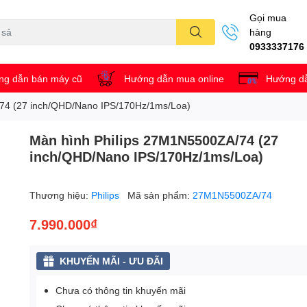
Gọi mua
hàng
0933337176
g dẫn bán máy cũ
Hướng dẫn mua online
Hướng dẫ
74 (27 inch/QHD/Nano IPS/170Hz/1ms/Loa)
Màn hình Philips 27M1N5500ZA/74 (27
inch/QHD/Nano IPS/170Hz/1ms/Loa)
Thương hiệu:
Philips
Mã sản phẩm:
27M1N5500ZA/74
7.990.000₫
KHUYẾN MÃI - ƯU ĐÃI
Chưa có thông tin khuyến mãi