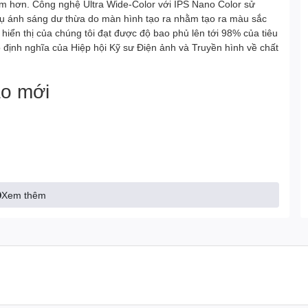
m hơn. Công nghệ Ultra Wide-Color với IPS Nano Color sử
ụ ánh sáng dư thừa do màn hình tạo ra nhằm tạo ra màu sắc
hiển thị của chúng tôi đạt được độ bao phủ lên tới 98% của tiêu
định nghĩa của Hiệp hội Kỹ sư Điện ảnh và Truyền hình về chất
ao mới
Xem thêm
 G-SYNC® được chứng nhận để
 chóng