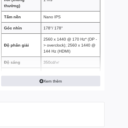
thường)
Tấm nền
Nano IPS
Góc nhìn
178°/ 178°
2560 x 1440 @ 170 Hz* (DP -
Độ phân giải
> overclock); 2560 x 1440 @
144 Hz (HDMI)
Độ sáng
350cd/㎡
Tỷ lệ tương
1000:1
phản
Xem thêm
Mật độ điểm ảnh
108,79 PPI
Màu sắc hiển thị
16.7 triệu màu sắc
Tần số quét
170 Hz
Lớp phủ màn
Chống chói, 3H, Độ lóa 25%