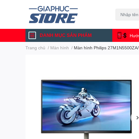
DANH MỤC SẢN PHẨM
Hướn
Trang chủ
/
Màn hình
/
Màn hình Philips 27M1N5500ZA/