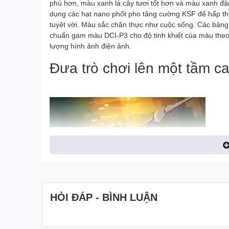
phú hơn, màu xanh lá cây tươi tốt hơn và màu xanh đậ
dụng các hạt nano phốt pho tăng cường KSF để hấp th
tuyệt vời. Màu sắc chân thực như cuộc sống. Các bảng 
chuẩn gam màu DCI-P3 cho độ tinh khiết của màu theo 
lượng hình ảnh điện ảnh.
Đưa trò chơi lên một tầm c
HỎI ĐÁP - BÌNH LUẬN
Tương thích với NVIDIA®
chơi game mượt mà, nhanh