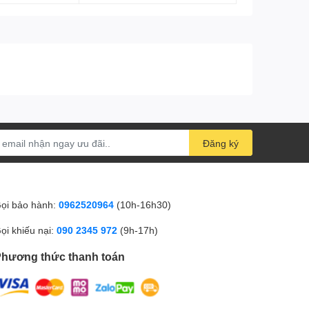
Loa
5 W x 2
Công nghệ AMD
Cao cấp
FreeSync
Chế độ bật: 31,8 W (điển
hình)
Chế độ chờ: 0,5 W (điển
Điện năng tiêu
hình)
Đăng ký
thụ
Chế độ tắt: 0,3 W (điển hình)
Chỉ báo đèn LED nguồn
Nguồn điện: Ngoài, AC 100-
240 V, 50-60 Hz
ọi bảo hành:
0962520964
(10h-16h30)
Điều chỉnh độ cao: 130 mm
Pivot: -/+ 90 độ
ọi khiếu nại:
090 2345 972
(9h-17h)
Thiết kế
Trục xoay: -/+ 45 độ
hương thức thanh toán
Nghiêng: -5/20 độ
VESA: 100 x 100 mm
Có chân đế: 614 x 549 x 212