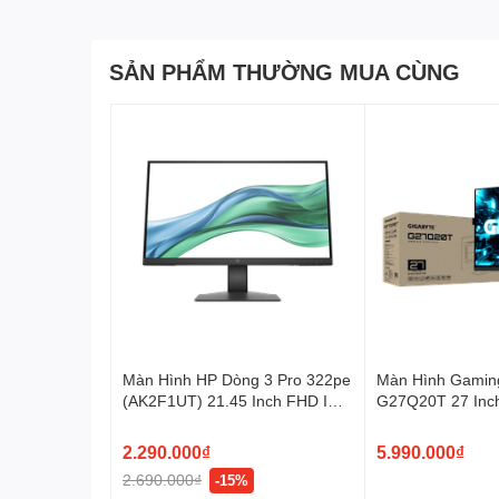
Khi chơi các trò chơi cường độ cao với tốc độ làm mới
hóa đồ họa tối ưu. Màn hình Philips 27M1N5500ZA nà
giảm hiện tượng xé hình và đồng bộ hóa tốc độ làm mớ
SẢN PHẨM THƯỜNG MUA CÙNG
chơi game mượt mà hơn. Các cảnh xuất hiện ngay lập t
đến cho bạn trải nghiệm hình ảnh tuyệt đẹp và lợi thế 
AMD FreeSync™ cao cấp; kh
chơi game trôi chảy
Chơi game không nên là sự lựa chọn giữa lối chơi gi
bị cho những game thủ nghiêm túc trải nghiệm chơi ga
hiệp, chơi game một cách tự tin với tốc độ làm mới cao,
Màn Hình HP Dòng 3 Pro 322pe
Màn Hình Gamin
(AK2F1UT) 21.45 Inch FHD IPS
G27Q20T 27 Inc
100Hz
SuperSpeed IPS
2.290.000₫
5.990.000₫
2.690.000₫
-15%