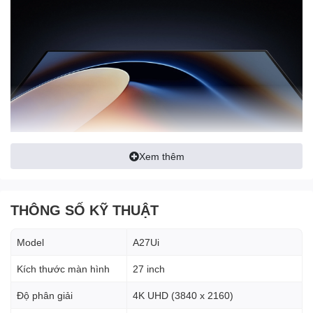
Xem thêm
Chân đế chắc chắn,
điều chỉnh được độ cao, xoay
THÔNG SỐ KỸ THUẬT
ngang – dọc
linh hoạt.
Gam màu đen thanh lịch, phù hợp mọi không gian làm việc
Model
A27Ui
hay gaming setup.
Kích thước màn hình
27 inch
2. Độ phân giải 4K UHD sắc
Độ phân giải
4K UHD (3840 x 2160)