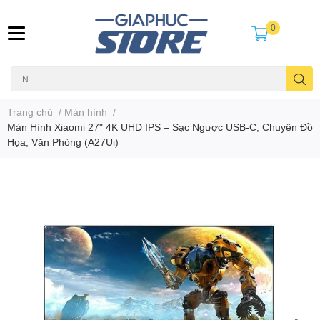
0
Trang chủ
/
Màn hình
/
Màn Hình Xiaomi 27" 4K UHD IPS – Sạc Ngược USB-C, Chuyên Đồ
Họa, Văn Phòng (A27Ui)