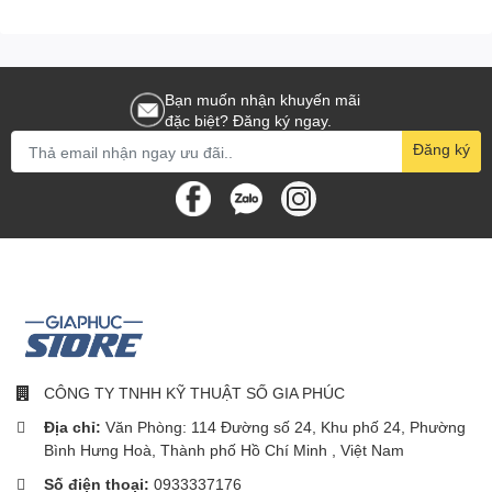
HDMI 2.1 x2
DisplayPort 1.4 x1
USB-C (65W Power Delivery) x1
Bạn muốn nhận khuyến mãi
đặc biệt? Đăng ký ngay.
Cổng âm thanh 3.5mm
Đăng ký
5. Bảo vệ mắt với công nghệ
hiện đại
Low Blue Light
– giảm ánh sáng xanh, bảo vệ mắt khi làm
việc lâu.
Flicker-Free
– loại bỏ hiện tượng nhấp nháy màn hình.
Chế độ
Eye Care Mode
, giảm mỏi mắt khi đọc tài liệu hay
CÔNG TY TNHH KỸ THUẬT SỐ GIA PHÚC
học tập.
Địa chỉ:
Văn Phòng: 114 Đường số 24, Khu phố 24, Phường
Bình Hưng Hoà, Thành phố Hồ Chí Minh , Việt Nam
Số điện thoại:
0933337176