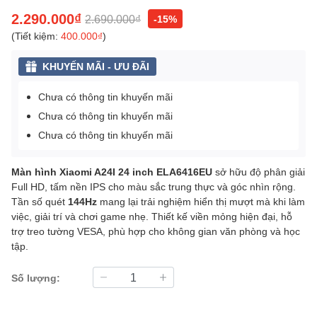
2.290.000₫
2.690.000₫
-15%
(Tiết kiệm:
400.000₫
)
KHUYẾN MÃI - ƯU ĐÃI
Chưa có thông tin khuyến mãi
Chưa có thông tin khuyến mãi
Chưa có thông tin khuyến mãi
Màn hình Xiaomi A24I 24 inch ELA6416EU
sở hữu độ phân giải
Full HD, tấm nền IPS cho màu sắc trung thực và góc nhìn rộng.
Tần số quét
144Hz
mang lại trải nghiệm hiển thị mượt mà khi làm
việc, giải trí và chơi game nhẹ. Thiết kế viền mỏng hiện đại, hỗ
trợ treo tường VESA, phù hợp cho không gian văn phòng và học
tập.
Số lượng: