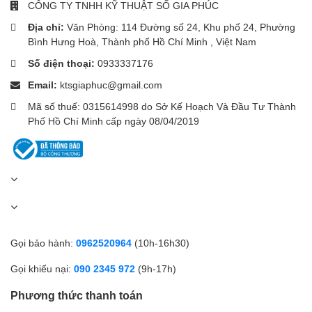
CÔNG TY TNHH KỸ THUẬT SỐ GIA PHÚC
Địa chỉ:
Văn Phòng: 114 Đường số 24, Khu phố 24, Phường
Bình Hưng Hoà, Thành phố Hồ Chí Minh , Việt Nam
Bảo Vệ Mắt Khi Sử Dụng Lâu
Số điện thoại:
0933337176
Dài
Email:
ktsgiaphuc@gmail.com
Mã số thuế: 0315614998 do Sở Kế Hoạch Và Đầu Tư Thành
Màn hình được trang bị các công nghệ hỗ trợ bảo vệ mắt:
Phố Hồ Chí Minh cấp ngày 08/04/2019
Giảm ánh sáng xanh
Chống nhấp nháy (Flicker-Free)
Giúp hạn chế mỏi mắt, đau mắt khi làm việc hoặc học tập trong
thời gian dài.
Kết Nối Đầy Đủ, Dễ Sử Dụng
Gọi bảo hành:
0962520964
(10h-16h30)
Xiaomi A24I được trang bị các cổng kết nối phổ biến:
Gọi khiếu nại:
090 2345 972
(9h-17h)
1 x HDMI
Phương thức thanh toán