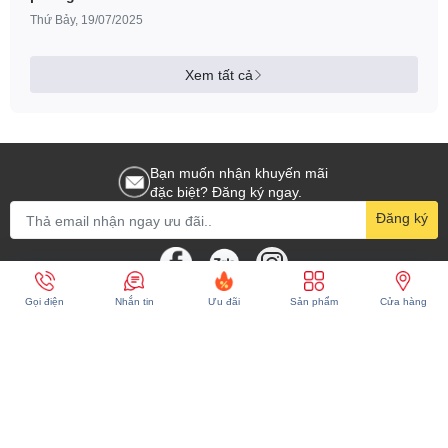
tra serial và đổi trả sản
Thứ Bảy, 19/07/2025
phẩm mới
Xem tất cả
Bạn muốn nhận khuyến mãi
đặc biệt? Đăng ký ngay.
Đăng ký
Gọi điện
Nhắn tin
Ưu đãi
Sản phẩm
Cửa hàng
CÔNG TY TNHH KỸ THUẬT SỐ GIA PHÚC