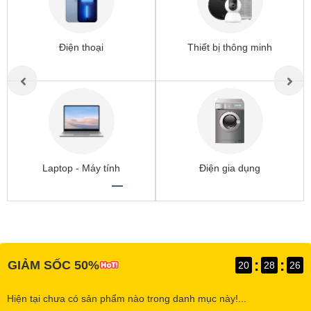
Điện thoại
Thiết bị thông minh
Laptop - Máy tính
Điện gia dụng
:
:
GIẢM SỐC 50%
20
28
25
Hiện tại chưa có sản phẩm nào trong danh mục này!...