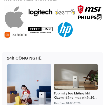
24h CÔNG NGHỆ
Top máy lọc không khí
Xiaomi đáng mua nhất 2026
– Giá tốt, lọc sạch bụi mịn
Thứ Sáu, 01/05/2026