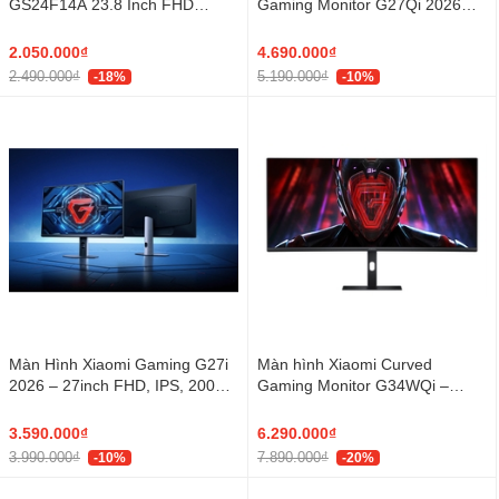
GS24F14A 23.8 Inch FHD
Gaming Monitor G27Qi 2026
175Hz IPS
(27 inch, QHD, IPS, 200Hz,
1ms)
2.050.000₫
4.690.000₫
2.490.000₫
5.190.000₫
-18%
-10%
Màn Hình Xiaomi Gaming G27i
Màn hình Xiaomi Curved
2026 – 27inch FHD, IPS, 200Hz,
Gaming Monitor G34WQi –
1ms
34inch UWQHD, 180Hz, 1ms,
1500R
3.590.000₫
6.290.000₫
3.990.000₫
7.890.000₫
-10%
-20%