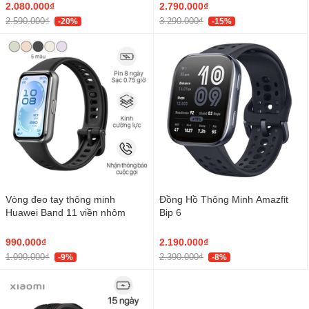
2.080.000₫
2.790.000₫
2.590.000₫
3.290.000₫
-20%
-15%
Vòng đeo tay thông minh
Đồng Hồ Thông Minh Amazfit
Huawei Band 11 viền nhôm
Bip 6
990.000₫
2.190.000₫
1.090.000₫
2.390.000₫
-9%
-8%