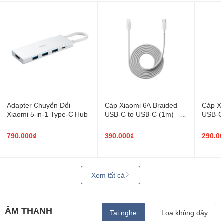
Adapter Chuyển Đổi
Cáp Xiaomi 6A Braided
Cáp X
Xiaomi 5-in-1 Type-C Hub
USB-C to USB-C (1m) –
USB-C
Sạc nhanh 120W
790.000₫
390.000₫
290.0
Xem tất cả
ÂM THANH
Tai nghe
Loa không dây