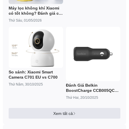
Máy lọc không khí Xiaomi
có tốt không? Đánh giá chi
tiết trước khi mua
Thứ Sáu, 01/05/2026
So sánh: Xiaomi Smart
Camera C701 EU vs C700
Thứ Năm, 30/10/2025
Đánh Giá Belkin
BoostCharge CCB005QCBK
– Sạc Ô Tô Hai Cổng 42W
Thứ Hai, 20/10/2025
Chuẩn PD + Quick Charge
Xem tất cả