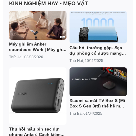
KINH NGHIỆM HAY - MẸO VẶT
Máy ghi âm Anker
Câu hỏi thường gặp: Sạc
soundcore Work | Máy ghi
dự phòng có được mang
âm AI có thể đeo được cỡ
Thứ Hai, 03/08/2026
lên máy bay không?
đồng xu
Thứ Hai, 10/11/2025
Xiaomi ra mắt TV Box S (Mi
Box S Gen 3rd) thế hệ mới:
Cấu hình mạnh mẽ hơn,
Thứ Ba, 01/04/2025
chạy Google TV
Thu hồi mẫu pin sạc dự
phòng Anker: Cách kiểm