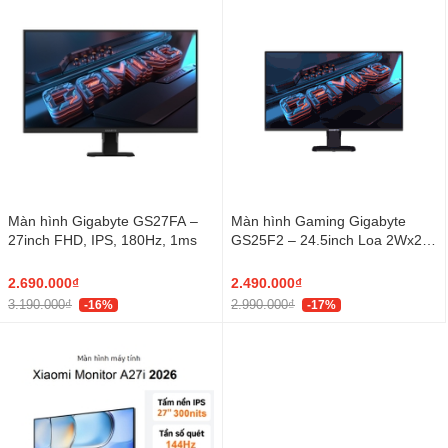
Màn hình Gigabyte GS27FA –
Màn hình Gaming Gigabyte
27inch FHD, IPS, 180Hz, 1ms
GS25F2 – 24.5inch Loa 2Wx2,
IPS, FHD, 200Hz, 1ms
2.690.000₫
2.490.000₫
3.190.000₫
2.990.000₫
-16%
-17%