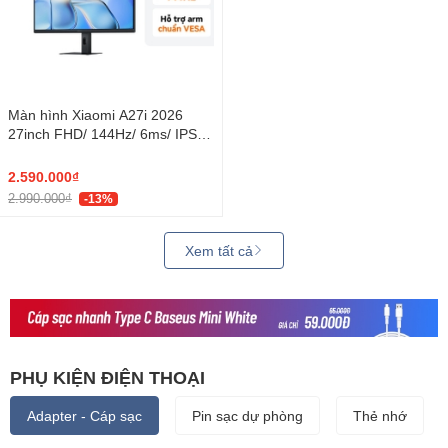
Màn hình Xiaomi A27i 2026
27inch FHD/ 144Hz/ 6ms/ IPS
(ELA6410EU)
2.590.000₫
2.990.000₫
-13%
Xem tất cả
PHỤ KIỆN ĐIỆN THOẠI
Adapter - Cáp sạc
Pin sạc dự phòng
Thẻ nhớ