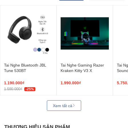
Tai Nghe Bluetooth JBL
Tai Nghe Gaming Razer
Tai N
Tune 530BT
Kraken Kitty V3 X
Sound
Max D
1.190.000₫
1.990.000₫
5.750
1.590.000₫
-25%
Xem tất cả
THƯƠNG HIỆU SẢN PHẨM